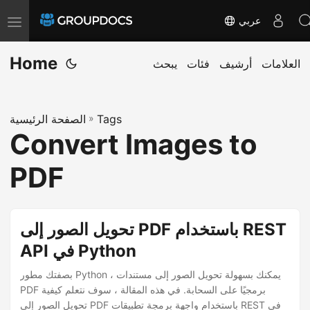
عربي
T
o
Home
g
العلامات
أرشيف
فئات
يبحث
g
l
Tags
»
الصفحة الرئيسية
e
Convert Images to
n
a
PDF
v
i
g
تحويل الصور إلى PDF باستخدام REST
a
API في Python
t
بصفتك مطور Python ، يمكنك بسهولة تحويل الصور إلى مستندات
i
PDF برمجيًا على السحابة. في هذه المقالة ، سوف نتعلم كيفية
o
تحويل الصور إلى PDF باستخدام واجهة برمجة تطبيقات REST في