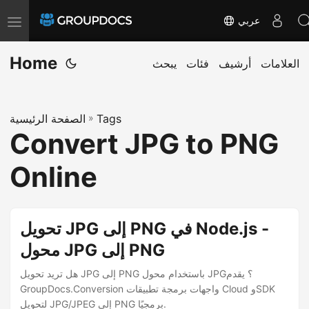
عربي
T
o
Home
g
العلامات
أرشيف
فئات
يبحث
g
l
Tags
»
الصفحة الرئيسية
e
Convert JPG to PNG
n
a
Online
v
i
g
تحويل JPG إلى PNG في Node.js -
a
محول JPG إلى PNG
t
هل تريد تحويل JPG إلى PNG باستخدام محول JPG؟ يقدم
i
GroupDocs.Conversion واجهات برمجة تطبيقات Cloud وSDK
o
لتحويل JPG/JPEG إلى PNG برمجيًا.