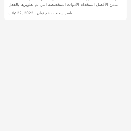
n
من الأفضل استخدام الأدوات المتخصصة التي تم تطويرها بالفعل
والتي توفر حلاً تحويلًا مرنًا وقابل للصيانة بسهولة لاحتياجاتك. في هذه
· ياسر سعيد · بضع ثوان
July 22, 2022
المقالة ، سوف نتعلم كيفية تحويل كلمة إلى ملف صور JPEG أو
PNG أو GIF في Python. سيتم تناول الموضوعات التالية في هذه
المقالة: