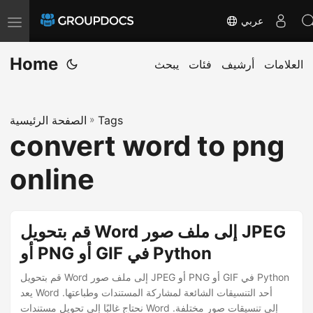
عربي
T
o
Home
g
العلامات
أرشيف
فئات
يبحث
g
l
Tags
»
الصفحة الرئيسية
e
convert word to png
n
a
online
v
i
g
قم بتحويل Word إلى ملف صور JPEG
a
أو PNG أو GIF في Python
t
قم بتحويل Word إلى ملف صور JPEG أو PNG أو GIF في Python
i
يعد Word أحد التنسيقات الشائعة لمشاركة المستندات وطباعتها.
o
نحتاج غالبًا إلى تحويل مستندات Word إلى تنسيقات صور مختلفة.