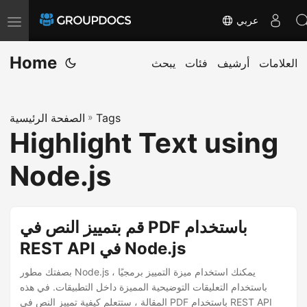
عربي
T
o
Home
g
العلامات
أرشيف
فئات
يبحث
g
l
Tags
»
الصفحة الرئيسية
e
Highlight Text using
n
a
Node.js
v
i
g
قم بتمييز النص في PDF باستخدام
a
REST API في Node.js
t
بصفتك مطور Node.js ، يمكنك استخدام ميزة التمييز برمجيًا
i
باستخدام التعليقات التوضيحية المميزة داخل التطبيقات. في هذه
o
المقالة ، ستتعلم كيفية تمييز النص في PDF باستخدام REST API