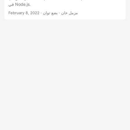
n
في Node.js.
· مزمل خان · بضع ثوان
February 8, 2022