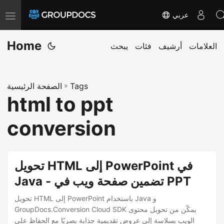
عربي
T
o
Home
g
العلامات
أرشيف
فئات
يبحث
g
l
Tags
»
الصفحة الرئيسية
e
html to ppt
n
a
conversion
v
i
g
تحويل HTML إلى PowerPoint في
a
Java - تضمين صفحة ويب في PPT
t
تحويل HTML إلى PowerPoint باستخدام Java و
i
GroupDocs.Conversion Cloud SDK يمكّن من تحويل محتوى
o
الويب بسلاسة إلى عروض تقديمية جذابة بصريًا مع الحفاظ على