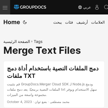
عربي
T
o
Home
g
العلامات
أرشيف
فئات
يبحث
g
l
Tags
»
الصفحة الرئيسية
e
Merge Text Files
n
a
v
دمج الملفات النصية باستخدام أداة دمج
i
ملفات TXT
g
a
قم بتثبيت GroupDocs.Merger Cloud SDK لـ Node.js ودمج
t
الملفات النصية برمجيًا. يعد دمج ملفات txt سهل الاستخدام ويوفر
مجموعة واسعة من الميزات.
i
· محمد مصطفى · بضع ثوان
October 4, 2023
o