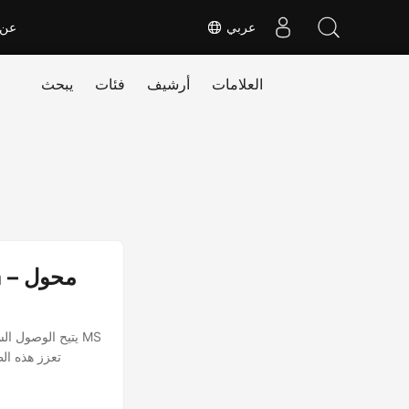
عربي
عن
العلامات
أرشيف
فئات
يبحث