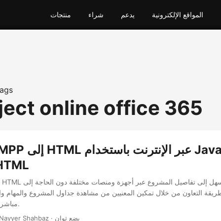
المواقع الإلكترونية
يدعم
شراء
منتجات
ags
ject online office 365
MPP إلى ML
مباشرة في متصفح الويب.
· Nayyer Shahbaz · بضع ثوان