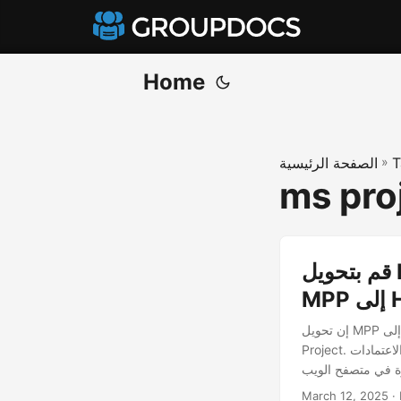
Home
T
»
الصفحة الرئيسية
ms pro
قم بتحويل MPP إلى HTML عبر الإنترنت باستخدام Java – محول
HT
إن تحويل MPP إلى HTML يتيح الوصول السهل إلى تفاصيل المشروع عبر أجهزة ومنصات مختلفة دون الحاجة إلى MS
Project. تعزز هذه الطريقة التعاون من خلال تمكين المعنيين من مشاهدة جداول المشروع والمهام والاعتمادات
March 12, 2025