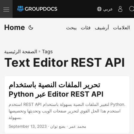
عربي
T
o
Home
g
العلامات
أرشيف
فئات
يبحث
g
l
Tags
»
الصفحة الرئيسية
e
Text Editor REST API
n
a
v
تحرير الملفات النصية باستخدام
i
Python عبر Editor REST API
g
a
استخدم REST API لتغيير الملفات النصية بسهولة باستخدام Python.
t
استخدم هذا الحل القوي لتحرير صفحات الويب وتحديثها وتخصيصها
بسهولة.
i
· محمد عمر · بضع ثوان
September 13, 2023
o