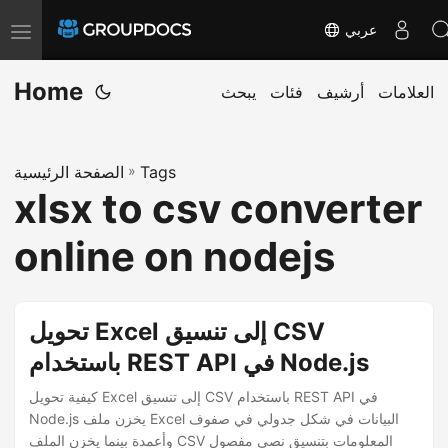
عربي
T
o
Home
g
العلامات
أرشيف
فئات
يبحث
g
l
Tags
»
الصفحة الرئيسية
e
xlsx to csv converter
n
a
online on nodejs
v
i
g
تحويل Excel إلى تنسيق CSV
a
باستخدام REST API في Node.js
t
كيفية تحويل Excel إلى تنسيق CSV باستخدام REST API في
i
Node.js يخزن ملف Excel البيانات في شكل جدولي في صفوف
o
وأعمدة بينما يخزن الملف CSV المعلومات بتنسيق نصي مفصول