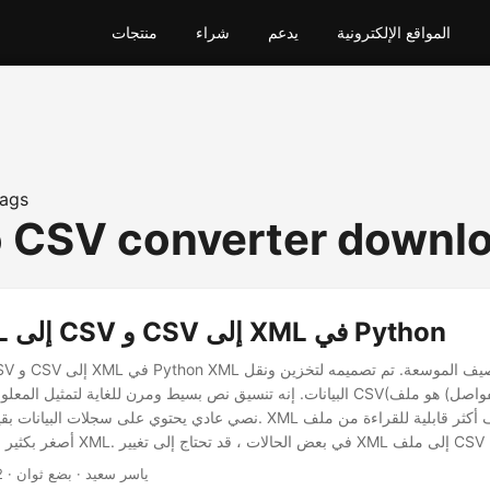
المواقع الإلكترونية
يدعم
شراء
منتجات
ags
 CSV converter downl
تحويل XML إلى CSV و CSV إلى XML في Python
البيانات. إنه تنسيق نص بسيط ومرن للغاية لتمثيل المعلومات المنظمة. ملف CSV(
نصي عادي يحتوي على سجلات البيانات بقيم مفصولة بفواصل. XML هو تنسيق مل
· ياسر سعيد · بضع ثوان
2