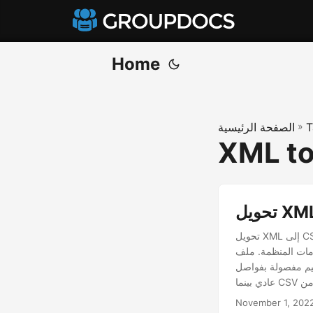
Home
T
»
الصفحة الرئيسية
XML to
تحويل XML إلى CSV و CSV إلى XML في Python XML لتقف على لغة التوصيف الموسعة. تم تصميمه لتخزين ونقل
قيم مفصولة بفواصل) هو ملف
ف أكثر قابلية للقراءة من ملف CSV
November 1, 202