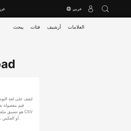
عربي
عن
العلامات
أرشيف
فئات
يبحث
oad
عادي بينما CSV أصغر بكثير من XML. في بعض الحالات ، قد تحتاج إلى تغيير XML إلى ملف CSV ، أو العكس.