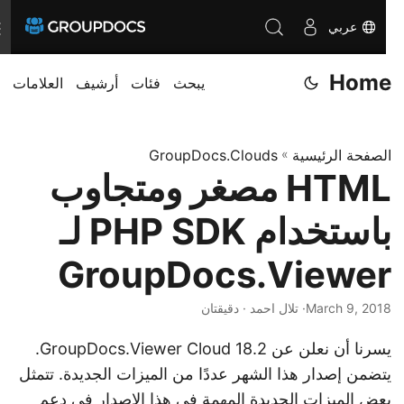
عربي
T
o
Home
g
يبحث
فئات
أرشيف
العلامات
g
l
الصفحة الرئيسية
»
GroupDocs.Clouds
e
HTML مصغر ومتجاوب
n
a
باستخدام PHP SDK لـ
v
i
GroupDocs.Viewer
g
a
March 9, 2018
· تلال احمد · دقيقتان
t
يسرنا أن نعلن عن GroupDocs.Viewer Cloud 18.2.
i
يتضمن إصدار هذا الشهر عددًا من الميزات الجديدة. تتمثل
o
بعض الميزات الجديدة المهمة في هذا الإصدار في دعم