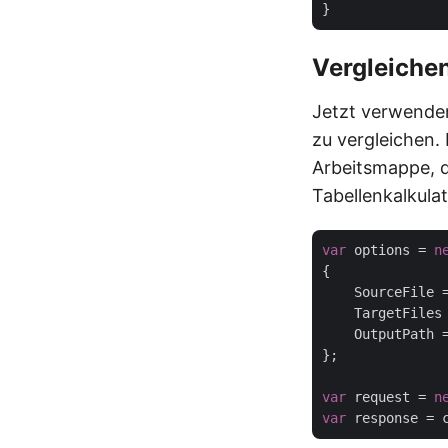
Vergleiche
Jetzt verwende
zu vergleichen.
Arbeitsmappe, 
Tabellenkalkulat
var
 options = 
n
{

    SourceFile 
    TargetFiles
    OutputPath 
};

var
 request = 
n
var