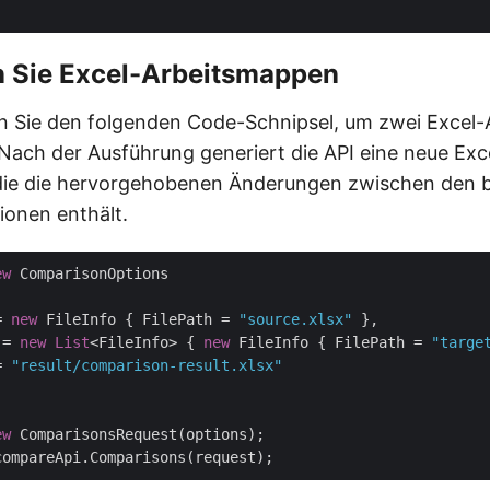
n Sie Excel-Arbeitsmappen
n Sie den folgenden Code-Schnipsel, um zwei Excel
 Nach der Ausführung generiert die API eine neue Exc
die die hervorgehobenen Änderungen zwischen den 
ionen enthält.
ew
 ComparisonOptions

= 
new
 FileInfo { FilePath = 
"source.xlsx"
 },

 = 
new
List
<FileInfo> { 
new
 FileInfo { FilePath = 
"targe
= 
"result/comparison-result.xlsx"
ew