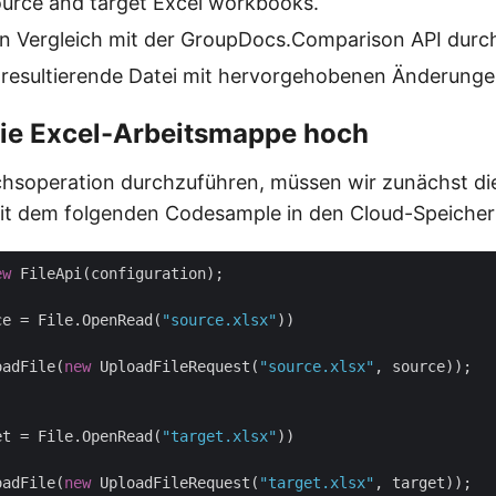
ource and target Excel workbooks.
en Vergleich mit der GroupDocs.Comparison API durc
 resultierende Datei mit hervorgehobenen Änderunge
die Excel-Arbeitsmappe hoch
hsoperation durchzuführen, müssen wir zunächst die 
it dem folgenden Codesample in den Cloud-Speicher
ew
 FileApi(configuration);

ce = File.OpenRead(
"source.xlsx"
))

oadFile(
new
 UploadFileRequest(
"source.xlsx"
, source));

et = File.OpenRead(
"target.xlsx"
))

oadFile(
new
 UploadFileRequest(
"target.xlsx"
, target));
