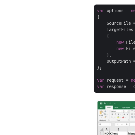
var
 options = 
n
{

    SourceFile 
    TargetFiles
    {

new
 Fil
new
 Fil
    },

    OutputPath 
};

var
 request = 
n
var