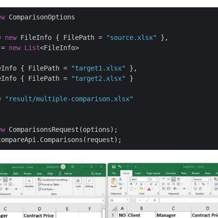
ew
 ComparisonOptions

= 
new
 FileInfo { FilePath = 
"source.xlsx"
 },

 = 
new
List
<FileInfo>

eInfo { FilePath = 
"target1.xlsx"
 },

eInfo { FilePath = 
"target2.xlsx"
 }

= 
"result/multiple-comparison.xlsx"
ew