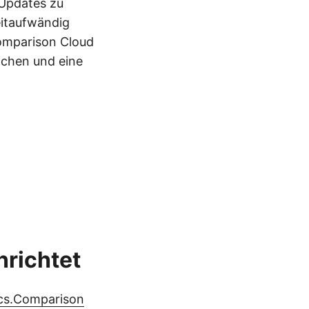
 Updates zu
eitaufwändig
Comparison Cloud
ichen und eine
nrichtet
cs.Comparison