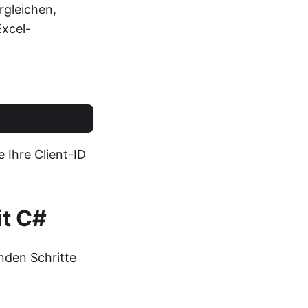
rgleichen,
Excel-
 Ihre Client-ID
it C#
nden Schritte