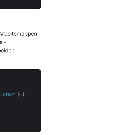
-Arbeitsmappen
el-
beiden
t.xlsx"
 } },
