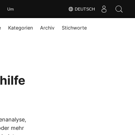
Um
DEUTSCH
e
Kategorien
Archiv
Stichworte
ilfe
enanalyse,
 oder mehr