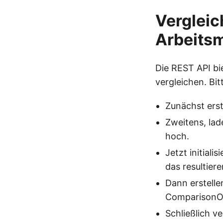
Vergleic
Arbeits
Die REST API bi
vergleichen. Bit
Zunächst erst
Zweitens, lad
hoch.
Jetzt initial
das resultier
Dann erstelle
ComparisonOp
Schließlich v