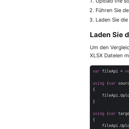
Upload the s
Führen Sie d
Laden Sie die
Laden Sie 
Um den Vergleic
XLSX Dateien m
var
 fileApi = 
n
using
 (
var
 sour
{

    fileApi.Upl
}

using
 (
var
 targ
{

    fileApi.Upl