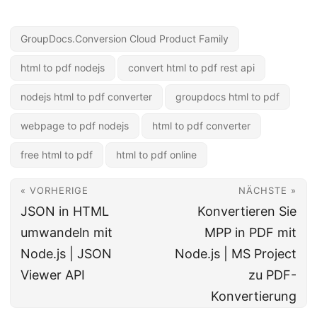
GroupDocs.Conversion Cloud Product Family
html to pdf nodejs
convert html to pdf rest api
nodejs html to pdf converter
groupdocs html to pdf
webpage to pdf nodejs
html to pdf converter
free html to pdf
html to pdf online
« VORHERIGE
NÄCHSTE »
JSON in HTML
Konvertieren Sie
umwandeln mit
MPP in PDF mit
Node.js | JSON
Node.js | MS Project
Viewer API
zu PDF-
Konvertierung