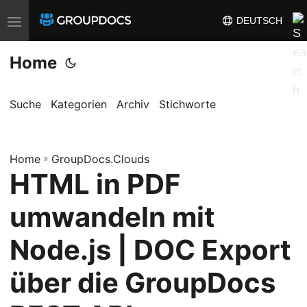
DEUTSCH
T
o
Home
g
g
l
Suche
Kategorien
Archiv
Stichworte
e
n
a
Home
»
GroupDocs.Clouds
HTML in PDF
v
i
umwandeln mit
g
a
Node.js | DOC Export
t
über die GroupDocs
i
o