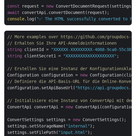
const
 request = 
new
await
console
.log(
"✅ The HTML successfully converted to PD
// More examples over https://github.com/groupdocs-co
// Erhalten Sie Ihre API-Anmeldeinformationen 
string
 clientId = 
"XXXXXX-XXXXXXXXX-4088-9ca0-55c38f4
string
 clientSecret1 = 
"XXXXXXXXXXXXXXXXXXXX"
;

// Erstellen Sie eine Instanz der Konfigurationsklass
Configuration configuration = 
new
// Definiere die API-Basis-URL für die Online-Konver
configuration.setApiBaseUrl(
"https://api.groupdocs.cl
// Initialisiere eine Instanz von ConvertApi mit dem 
ConvertApi convertApi = 
new
 ConvertApi(configuration)
ConvertSettings settings = 
new
 ConvertSettings();

settings.setStorageName(
"internal"
);

settings.setFilePath(
"input.html"
);
