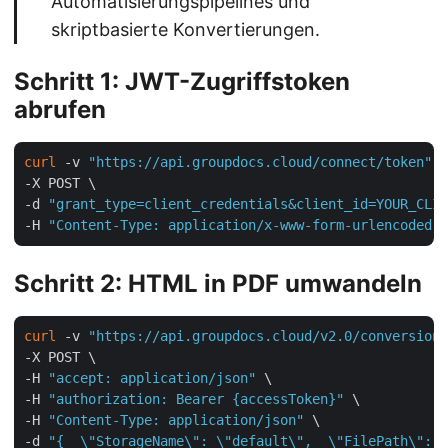
Automatisierungspipelines und
skriptbasierte Konvertierungen.
Schritt 1: JWT-Zugriffstoken
abrufen
curl
 -v 
"https://api.groupdocs.cloud/connect/token"
 \

-X POST \

-d 
"grant_type=client_credentials&client_id=YOUR_CLIE
-H 
"Content-Type: application/x-www-form-urlencoded"
Schritt 2: HTML in PDF umwandeln
curl
 -v 
"https://api.groupdocs.cloud/v2.0/conversion"
-X POST \

-H 
"accept: application/json"
 \

-H 
"authorization: Bearer {accessToken}"
 \

-H 
"Content-Type: application/json"
 \

-d 
"{  \"StorageName\": \"default\",  \"FilePath\": \