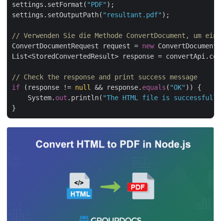
settings.setFormat(
"PDF"
);

settings.setOutputPath(
"resultant.pdf"
);

// Verwenden Sie die Methode ConvertDocument, um ein 
ConvertDocumentRequest request = 
new
 ConvertDocumentR
List<StoredConvertedResult> response = convertApi.con
// Check the response and print success message
if
 (response != 
null
 && response.
equals
(
"OK"
)) {

    System.
out
.println(
"The HTML file is successfully