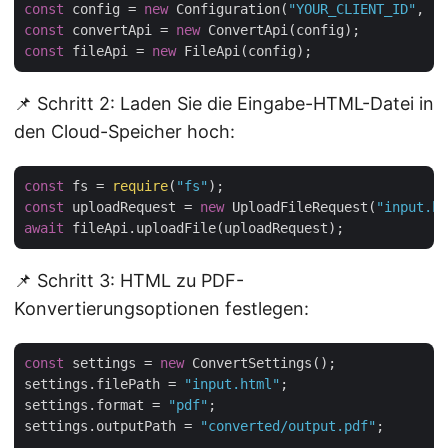
const
 config = 
new
 Configuration(
"YOUR_CLIENT_ID"
, 
"Y
const
 convertApi = 
new
const
 fileApi = 
new
📌 Schritt 2: Laden Sie die Eingabe-HTML-Datei in
den Cloud-Speicher hoch:
const
 fs = 
require
(
"fs"
const
 uploadRequest = 
new
 UploadFileRequest(
"input.ht
await
📌 Schritt 3: HTML zu PDF-
Konvertierungsoptionen festlegen:
const
 settings = 
new
 ConvertSettings();

settings.filePath = 
"input.html"
;

settings.format = 
"pdf"
;

settings.outputPath = 
"converted/output.pdf"
;
