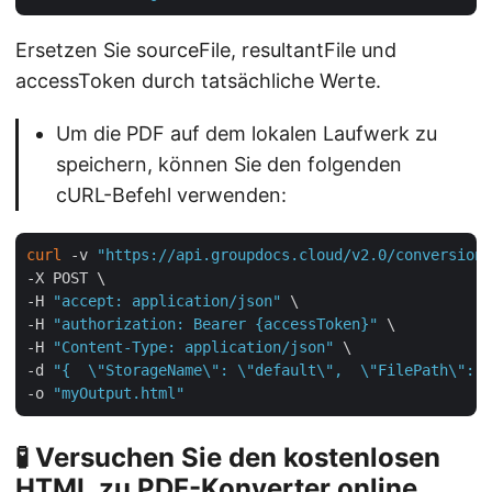
Ersetzen Sie sourceFile, resultantFile und
accessToken durch tatsächliche Werte.
Um die PDF auf dem lokalen Laufwerk zu
speichern, können Sie den folgenden
cURL-Befehl verwenden:
curl
 -v 
"https://api.groupdocs.cloud/v2.0/conversion"
-X POST \

-H 
"accept: application/json"
 \

-H 
"authorization: Bearer {accessToken}"
 \

-H 
"Content-Type: application/json"
 \

-d 
"{  \"StorageName\": \"default\",  \"FilePath\": \
-o 
"myOutput.html"
🧪 Versuchen Sie den kostenlosen
HTML zu PDF-Konverter online