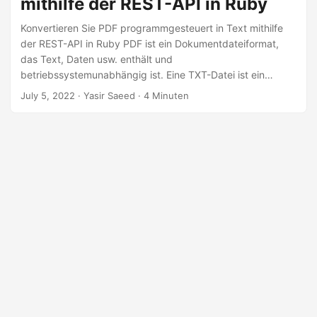
mithilfe der REST-API in Ruby
n
Konvertieren Sie PDF programmgesteuert in Text mithilfe
der REST-API in Ruby PDF ist ein Dokumentdateiformat,
das Text, Daten usw. enthält und
betriebssystemunabhängig ist. Eine TXT-Datei ist ein
Standardtextdokument mit der Erweiterung .TXT, das
July 5, 2022
· Yasir Saeed · 4 Minuten
einfachen Text in Form von Zeilen enthält. Es kann in jedem
Textbearbeitungs oder Textverarbeitungsprogramm
geöffnet und bearbeitet werden. In bestimmten Fällen
müssen Sie möglicherweise ein PDF Dokument
programmgesteuert in eine Textdatei konvertieren. In
diesem Artikel erfahren Sie, wie Sie PDF Dateien mithilfe
der REST-API in Ruby programmgesteuert in eine Textdatei
konvertieren.