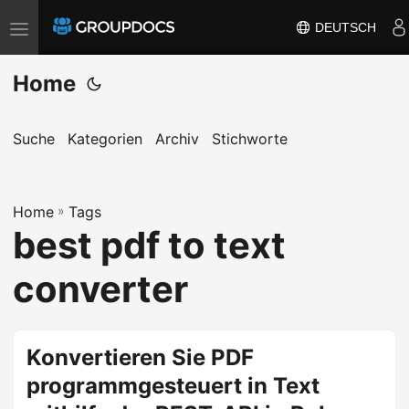
DEUTSCH
T
o
Home
g
g
l
Suche
Kategorien
Archiv
Stichworte
e
n
a
Home
»
Tags
best pdf to text
v
i
converter
g
a
t
Konvertieren Sie PDF
i
programmgesteuert in Text
o