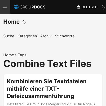
DEUTSCH
T
o
Home
g
g
l
Suche
Kategorien
Archiv
Stichworte
e
n
a
Home
»
Tags
Combine Text Files
v
i
g
Kombinieren Sie Textdateien
a
t
mithilfe einer TXT-
i
Dateizusammenführung
o
Installieren Sie GroupDocs.Merger Cloud SDK für Node.js