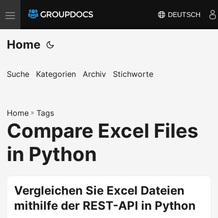
DEUTSCH
T
o
Home
g
g
l
Suche
Kategorien
Archiv
Stichworte
e
n
a
Home
»
Tags
Compare Excel Files
v
i
in Python
g
a
t
Vergleichen Sie Excel Dateien
i
mithilfe der REST-API in Python
o