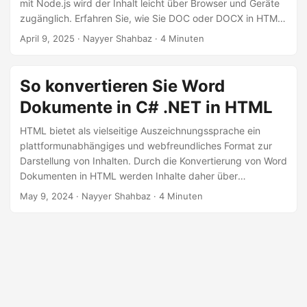
n
mit Node.js wird der Inhalt leicht über Browser und Geräte
zugänglich. Erfahren Sie, wie Sie DOC oder DOCX in HTML
mit dem GroupDocs.Conversion Cloud SDK für Node.js
April 9, 2025
· Nayyer Shahbaz · 4 Minuten
konvertieren.
So konvertieren Sie Word
Dokumente in C# .NET in HTML
HTML bietet als vielseitige Auszeichnungssprache ein
plattformunabhängiges und webfreundliches Format zur
Darstellung von Inhalten. Durch die Konvertierung von Word
Dokumenten in HTML werden Inhalte daher über
verschiedene Geräte und Plattformen hinweg zugänglich,
May 9, 2024
· Nayyer Shahbaz · 4 Minuten
was die Lesbarkeit und das Benutzererlebnis verbessert.
Sehen wir uns die Details zur Konvertierung von Word
Dokumenten in das HTML-Format in C# .NET an.