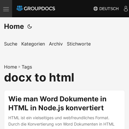
DEUTSCH
T
o
Home
g
g
l
Suche
Kategorien
Archiv
Stichworte
e
n
a
Home
»
Tags
docx to html
v
i
g
Wie man Word Dokumente in
a
t
HTML in Node.js konvertiert
i
HTML ist ein vielseitiges und webfreundliches Format.
o
Durch die Konvertierung von Word Dokumenten in HTML