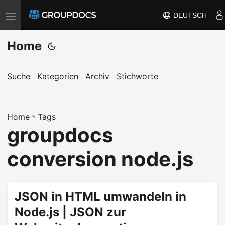
DEUTSCH
T
o
Home
g
g
l
Suche
Kategorien
Archiv
Stichworte
e
n
a
Home
»
Tags
groupdocs
v
i
conversion node.js
g
a
t
JSON in HTML umwandeln in
i
Node.js | JSON zur
o