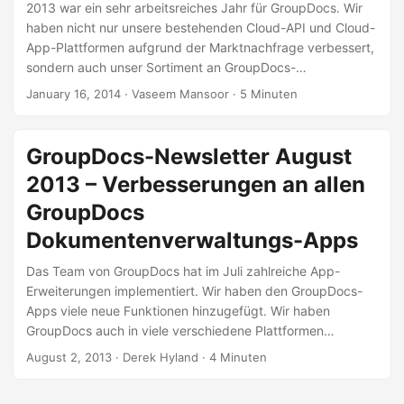
n
2013 war ein sehr arbeitsreiches Jahr für GroupDocs. Wir
haben nicht nur unsere bestehenden Cloud-API und Cloud-
App-Plattformen aufgrund der Marktnachfrage verbessert,
sondern auch unser Sortiment an GroupDocs-
Entwicklerbibliotheken eingeführt. Nach der
January 16, 2014
· Vaseem Mansoor · 5 Minuten
Veröffentlichung von GroupDocs Viewer für .NET Anfang
dieses Jahres haben wir GroupDocs Viewer für Java,
GroupDocs Annotation für .NET GroupDocs Signature für
GroupDocs-Newsletter August
.NET eingeführt ], GroupDocs-Vergleich für .NET und
2013 – Verbesserungen an allen
GroupDocs-Konvertierung für .NET letzten Monat. Wir sind
bestrebt, Ihnen innovative Entwicklerbibliotheken und Apps
GroupDocs
zur Verfügung zu stellen, die Ihnen das
Dokumentenverwaltungs-Apps
Dokumentenmanagement erleichtern.
Das Team von GroupDocs hat im Juli zahlreiche App-
Erweiterungen implementiert. Wir haben den GroupDocs-
Apps viele neue Funktionen hinzugefügt. Wir haben
GroupDocs auch in viele verschiedene Plattformen
integriert. Zu den bemerkenswerten Verbesserungen und
August 2, 2013
· Derek Hyland · 4 Minuten
Integrationen gehören: Wesentliche UX-Verbesserungen für
GroupDocs Signature. GroupDocs Viewer für .NET 1.1: new