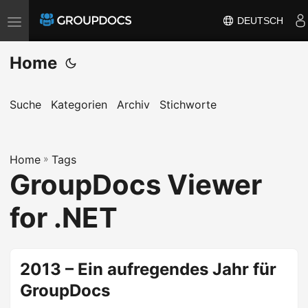
DEUTSCH
T
o
Home
g
g
l
Suche
Kategorien
Archiv
Stichworte
e
n
a
Home
»
Tags
GroupDocs Viewer
v
i
for .NET
g
a
t
2013 – Ein aufregendes Jahr für
i
GroupDocs
o