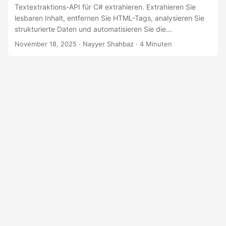
n
Textextraktions-API für C# extrahieren. Extrahieren Sie
lesbaren Inhalt, entfernen Sie HTML-Tags, analysieren Sie
strukturierte Daten und automatisieren Sie die
Inhaltsverarbeitung mit dem GroupDocs.Parser Cloud SDK
November 18, 2025
· Nayyer Shahbaz · 4 Minuten
für .NET.