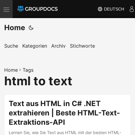
DEUTSCH
T
o
Home
g
g
l
Suche
Kategorien
Archiv
Stichworte
e
n
a
Home
»
Tags
html to text
v
i
g
Text aus HTML in C# .NET
a
t
extrahieren | Beste HTML-Text-
i
Extraktions-API
o
Lernen Sie, wie Sie Text aus HTML mit der besten HTML-