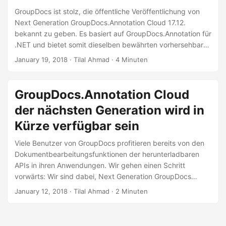
n
GroupDocs ist stolz, die öffentliche Veröffentlichung von
Next Generation GroupDocs.Annotation Cloud 17.12.
bekannt zu geben. Es basiert auf GroupDocs.Annotation für
.NET und bietet somit dieselben bewährten vorhersehbaren
Ergebnisse für die Annotationsfunktionalität in der Cloud.
January 19, 2018
· Tilal Ahmad · 4 Minuten
Die GroupDocs.Annotation Cloud ist eine RESTful-API, die
die Annotationen in allen gängigen Geschäftsdateiformaten
manipuliert. Es ermöglicht den Entwicklern, interaktive und
GroupDocs.Annotation Cloud
erklärende Anmerkungen zu bestimmten Wörtern, Phrasen
der nächsten Generation wird in
und Bereichen des Dokumentinhalts in jeder
plattformübergreifenden Anwendung zu verwalten.
Kürze verfügbar sein
Viele Benutzer von GroupDocs profitieren bereits von den
Dokumentbearbeitungsfunktionen der herunterladbaren
APIs in ihren Anwendungen. Wir gehen einen Schritt
vorwärts: Wir sind dabei, Next Generation GroupDocs
Cloud APIs einzuführen und stehen kurz davor, einen
January 12, 2018
· Tilal Ahmad · 2 Minuten
weiteren Meilenstein in diesem Kurs zu erreichen: Next
Generation GroupDocs.Annotation Cloud. Es wird in Kürze
auf dem Dokumentenverarbeitungsmarkt für Cloud-