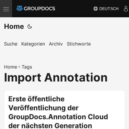
DEUTSCH
T
o
Home
g
g
l
Suche
Kategorien
Archiv
Stichworte
e
n
a
Home
»
Tags
Import Annotation
v
i
g
Erste öffentliche
a
t
Veröffentlichung der
i
GroupDocs.Annotation Cloud
o
der nächsten Generation