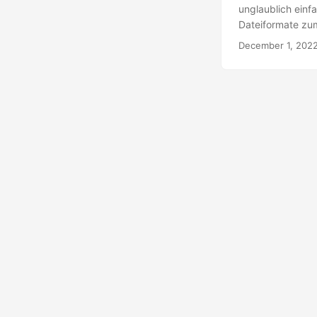
unglaublich einf
Dateiformate zu
Bilddateiformat,
December 1, 202
geben, warum Sie 
konvertieren mö