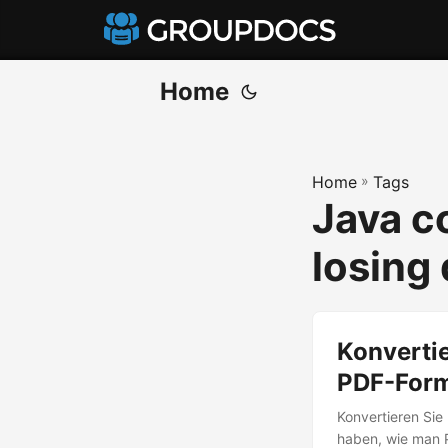
Home
Home
»
Tags
Java c
losing 
Konverti
PDF-Form
Konvertieren Sie
haben, wie man 