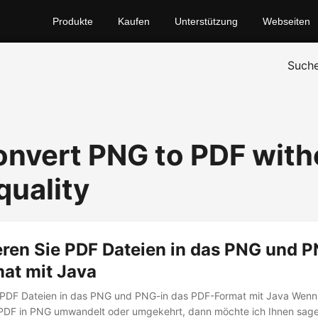
Produkte
Kaufen
Unterstützung
Webseiten
Such
onvert PNG to PDF with
quality
eren Sie PDF Dateien in das PNG und P
at mit Java
 PDF Dateien in das PNG und PNG-in das PDF-Format mit Java Wenn 
PDF in PNG umwandelt oder umgekehrt, dann möchte ich Ihnen sage