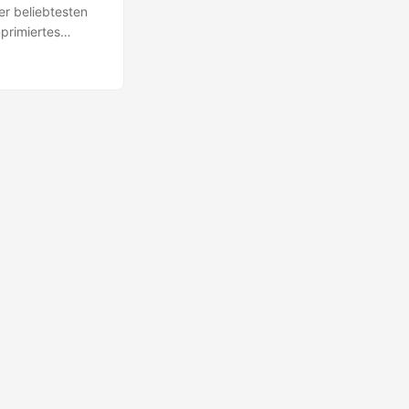
er beliebtesten
primiertes
nn viele Gründe
lqualität