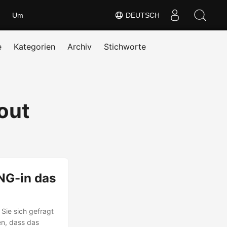
Um
DEUTSCH
e
Kategorien
Archiv
Stichworte
out
NG-in das
Sie sich gefragt
n, dass das