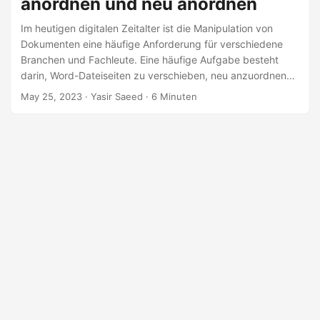
anordnen und neu anordnen
n
Im heutigen digitalen Zeitalter ist die Manipulation von
Dokumenten eine häufige Anforderung für verschiedene
Branchen und Fachleute. Eine häufige Aufgabe besteht
darin, Word-Dateiseiten zu verschieben, neu anzuordnen
und neu anzuordnen. Dieser Prozess kann zeitaufwändig
May 25, 2023
· Yasir Saeed · 6 Minuten
und herausfordernd sein, wenn er manuell durchgeführt
wird. Entwickler können jedoch die Neuanordnung von
Seiten in Word Dokumenten mit dem GroupDocs.Merger
Cloud SDK für Java vereinfachen und automatisieren.