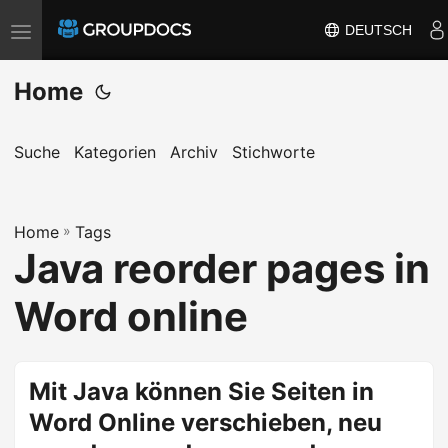
DEUTSCH
T
o
Home
g
g
l
Suche
Kategorien
Archiv
Stichworte
e
n
a
Home
»
Tags
Java reorder pages in
v
i
Word online
g
a
t
Mit Java können Sie Seiten in
i
Word Online verschieben, neu
o