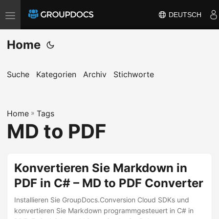
DEUTSCH
T
o
Home
g
g
l
Suche
Kategorien
Archiv
Stichworte
e
n
a
Home
»
Tags
MD to PDF
v
i
g
Konvertieren Sie Markdown in
a
t
PDF in C# – MD to PDF Converter
i
Installieren Sie GroupDocs.Conversion Cloud SDKs und
o
konvertieren Sie Markdown programmgesteuert in C# in