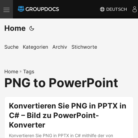
DEUTSCH
T
o
Home
g
g
l
Suche
Kategorien
Archiv
Stichworte
e
n
a
Home
»
Tags
PNG to PowerPoint
v
i
g
Konvertieren Sie PNG in PPTX in
a
t
C# – Bild zu PowerPoint-
i
Konverter
o
Konvertieren Sie PNG in PPTX in C# mithilfe der von