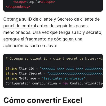
<
scope
>
compile
</
scope
>
</
dependency
>
Obtenga su ID de cliente y Secreto de cliente del
panel de control
antes de seguir los pasos
mencionados. Una vez que tenga su ID y secreto,
agregue el fragmento de código en una
aplicación basada en Java:
# Obtenga su client_id y client_secret de https://das
String
 ClientId = 
"xxxxxxx-xxxx-xxxx-xxxx-xxxxxxxxxxx
String
 ClientSecret = 
"xxxxxxxxxxxxxxxxxxxxxxxxxxxxxx
String
 MyStorage = 
"test-internal-storage"
;

Configuration configuration = 
new
Cómo convertir Excel