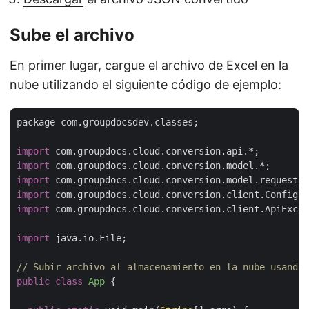
Sube el archivo
En primer lugar, cargue el archivo de Excel en la
nube utilizando el siguiente código de ejemplo:
package com.groupdocsdev.classes;

import
import
import
import
import
 com.groupdocs.cloud.conversion.client.ApiExcep
import
 java.io.File;

// Subir archivo al almacenamiento en la nube usando 
public
class
App
{
