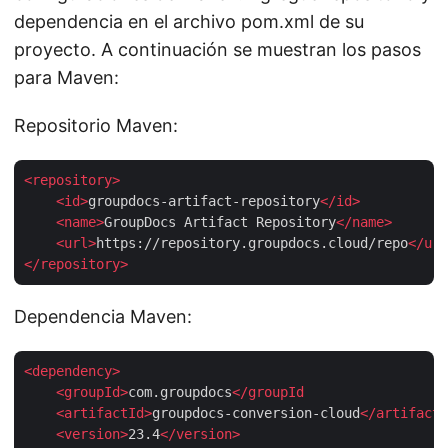
dependencia en el archivo pom.xml de su
proyecto. A continuación se muestran los pasos
para Maven:
Repositorio Maven:
<
repository
>
<
id
>
groupdocs-artifact-repository
</
id
>
<
name
>
GroupDocs Artifact Repository
</
name
>
<
url
>
https://repository.groupdocs.cloud/repo
</
url
</
repository
>
Dependencia Maven:
<
dependency
>
<
groupId
>
com.groupdocs
</
groupId
    <
artifactId
>
groupdocs-conversion-cloud
</
artifactI
<
version
>
23.4
</
version
>