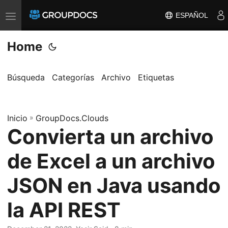
ESPAÑOL
T
o
Home
g
g
l
Búsqueda
Categorías
Archivo
Etiquetas
e
n
a
Inicio
»
GroupDocs.Clouds
Convierta un archivo
v
i
de Excel a un archivo
g
a
JSON en Java usando
t
la API REST
i
o