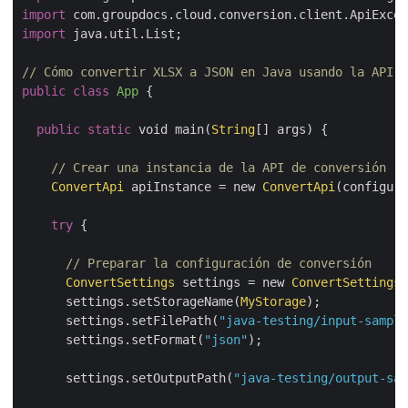
import
import
 java.util.List;

// Cómo convertir XLSX a JSON en Java usando la API R
public
class
App
{

public
static
 void main(
String
[] args) {

// Crear una instancia de la API de conversión
ConvertApi
 apiInstance = new 
ConvertApi
(configura
try
 {

// Preparar la configuración de conversión
ConvertSettings
 settings = new 
ConvertSettings
(
      settings.setStorageName(
MyStorage
);

      settings.setFilePath(
"java-testing/input-sample
      settings.setFormat(
"json"
);

      settings.setOutputPath(
"java-testing/output-sam