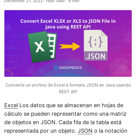
December 21, 2022
· Yasir Said · 8 min
n
Convierta un archivo de Excel a formato JSON en Java usando
REST API
Excel
Los datos que se almacenan en hojas de
cálculo se pueden representar como una matriz
de objetos en JSON. Cada fila de la tabla está
representada por un objeto.
JSON
o la notación