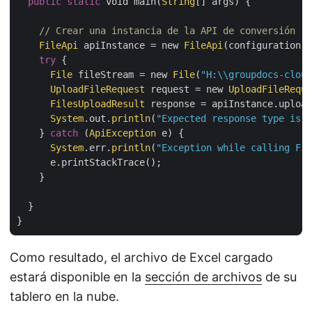
public
static
 void main(
String
[] args) {

// Crear una instancia de la API de conversión   
FileApi
 apiInstance = new 
FileApi
(configuration);

try
 {

File
 fileStream = new 
File
(
"H:\\groupdocs-cloud
UploadFileRequest
 request = new 
UploadFileReque
FilesUploadResult
 response = apiInstance.upload
System
.out.
println
(
"Expected response type is F
    } 
catch
 (
ApiException
 e) {

System
.err.
println
(
"Exception while calling Fil
      e.printStackTrace();

    }

  }

Como resultado, el archivo de Excel cargado
estará disponible en la
sección de archivos
de su
tablero en la nube.