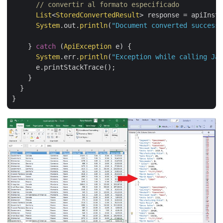
// convertir al formato especificado
List
<
StoredConvertedResult
> response = apiInsta
System
.out.
println
(
"Document converted successf
    } 
catch
 (
ApiException
 e) {

System
.err.
println
(
"Exception while calling Jav
      e.printStackTrace();

    }

  }
