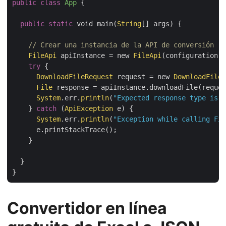
public
class
App
{

public
static
 void main(
String
[] args) {

// Crear una instancia de la API de conversión   
FileApi
 apiInstance = new 
FileApi
(configuration);

try
 {

DownloadFileRequest
 request = new 
DownloadFileR
File
 response = apiInstance.downloadFile(reques
System
.err.
println
(
"Expected response type is F
    } 
catch
 (
ApiException
 e) {

System
.err.
println
(
"Exception while calling Fil
      e.printStackTrace();

    }

  }

Convertidor en línea