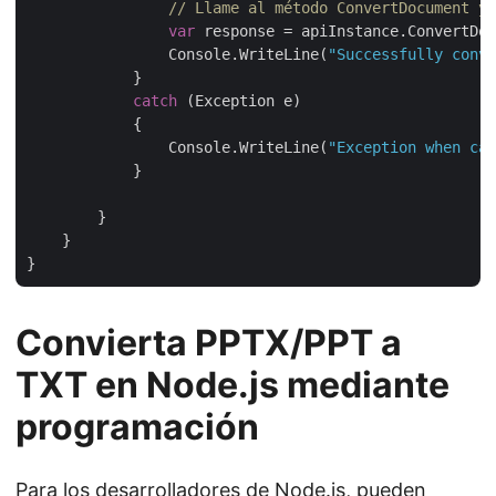
// Llame al método ConvertDocument y 
var
 response = apiInstance.ConvertDoc
                Console.WriteLine(
"Successfully conve
            }

catch
 (Exception e)

            {

                Console.WriteLine(
"Exception when cal
            }

        }

    }

Convierta PPTX/PPT a
TXT en Node.js mediante
programación
Para los desarrolladores de Node.js, pueden