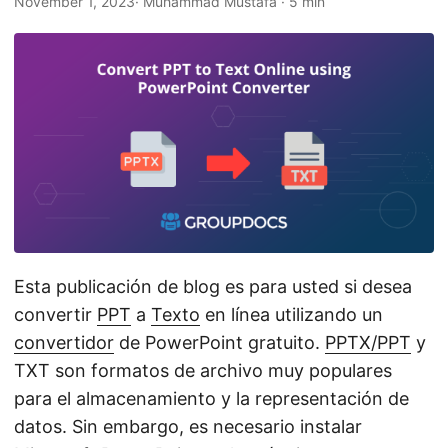
November 1, 2023
· Muhammad Mustafa · 5 min
n
Esta publicación de blog es para usted si desea
convertir
PPT
a
Texto
en línea utilizando un
convertidor
de PowerPoint gratuito.
PPTX/PPT
y
TXT son formatos de archivo muy populares
para el almacenamiento y la representación de
datos. Sin embargo, es necesario instalar