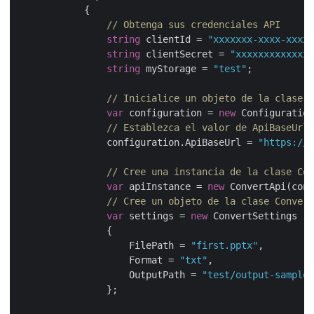
            {

// Obtenga sus credenciales API 
string
 clientId = 
"xxxxxxx-xxxx-xxxx-
string
 clientSecret = 
"xxxxxxxxxxxxxx
string
 myStorage = 
"test"
;

// Inicialice un objeto de la clase C
var
 configuration = 
new
 Configuration
// Establezca el valor de ApiBaseUrl 
                configuration.ApiBaseUrl = 
"https://a
// Cree una instancia de la clase Con
var
 apiInstance = 
new
 ConvertApi(conf
// Cree un objeto de la clase Convert
var
 settings = 
new
 ConvertSettings

                {

                    FilePath = 
"first.pptx"
,

                    Format = 
"txt"
,

                    OutputPath = 
"test/output-sample-
                };
