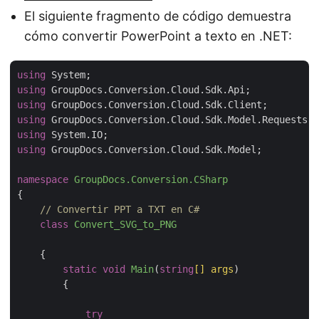
El siguiente fragmento de código demuestra
cómo convertir PowerPoint a texto en .NET:
using
using
using
using
using
using
 GroupDocs.Conversion.Cloud.Sdk.Model;

namespace
GroupDocs.Conversion.CSharp
{

// Convertir PPT a TXT en C#
class
Convert_SVG_to_PNG
    {

static
void
Main
(
string
[] args
)
        {

try