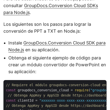
consultar
GroupDocs.Conversion Cloud SDKs
para Node.js
.
Los siguientes son los pasos para lograr la
conversión de PPT a TXT en Node.js:
Instale
GroupDocs.Conversion Cloud SDK para
Node.js
en su aplicación.
Obtenga el siguiente ejemplo de código para
crear un módulo convertidor de PowerPoint en
su aplicación:
// Requiere el módulo groupdocs-conversion-cloud en s
const
 groupdocs_conversion_cloud = 
require
(
"groupdocs
// Obtenga AppKey y AppSID desde https://dashboard.g
const
 clientId = 
"xxxxxxx-xxxx-xxxx-xxxx-xxxxxxxxxxxx
// Obtenga AppKey y AppSID desde https://dashboard.gr