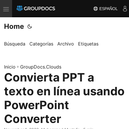
ESPAÑOL
T
o
Home
g
g
l
Búsqueda
Categorías
Archivo
Etiquetas
e
n
a
Inicio
»
GroupDocs.Clouds
Convierta PPT a
v
i
texto en línea usando
g
a
PowerPoint
t
Converter
i
o