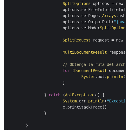
SplitOptions
 options = new 
Sp
			options.setFileInfo(fileInfo);

			options.setPages(
Arrays
.asLis
			options.setOutputPath(
"java-t
			options.setMode(
SplitOptions
.
SplitRequest
 request = new 
Sp
MultiDocumentResult
 response 
// Obtenga la ruta del archiv
for
 (
DocumentResult
 documentR
System
.out.
println
(
"O
			}

		} 
catch
 (
ApiException
 e) {

System
.err.
println
(
"Exception
			e.printStackTrace();

		}

	}
