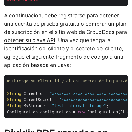
A continuación, debe
registrarse
para obtener
una cuenta de prueba gratuita o
comprar un plan
de suscripción
en el sitio web de GroupDocs para
obtener su clave API
. Una vez que tenga la
identificación del cliente y el secreto del cliente,
agregue el siguiente fragmento de código a una
aplicación basada en Java:
# Obtenga su client_id y client_secret de https://da
String
 ClientId = 
"xxxxxxxx-xxxx-xxxx-xxxx-xxxxxxxxxx
String
 ClientSecret = 
"xxxxxxxxxxxxxxxxxxxxxxxxxxxxxx
String
 MyStorage = 
"test-internal-storage"
;

Configuration configuration = 
new