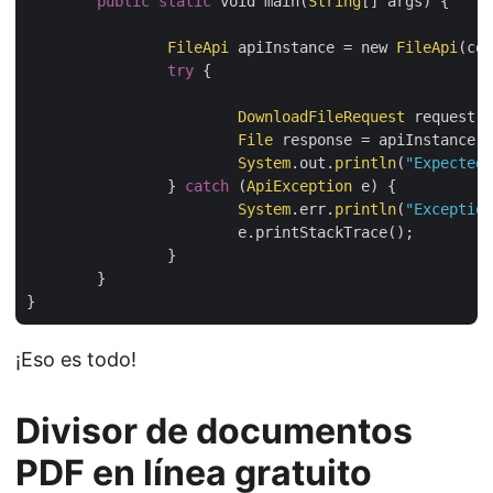
public
static
 void main(
String
[] args) {

FileApi
 apiInstance = new 
FileApi
(con
try
 {

DownloadFileRequest
 request =
File
 response = apiInstance.d
System
.out.
println
(
"Expected 
		} 
catch
 (
ApiException
 e) {

System
.err.
println
(
"Exception
			e.printStackTrace();

		}

	}

¡Eso es todo!
Divisor de documentos
PDF en línea gratuito