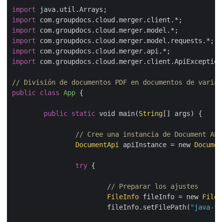
import
import
import
import
import
import
 com.groupdocs.cloud.merger.client.ApiException
// División de documentos PDF en documentos de varias
public
class
App
{

public
static
 void main(
String
[] args) {

DocumentApi
 apiInstance = new 
Documen
try
 {

// Preparar los ajustes
FileInfo
 fileInfo = new 
FileI
			fileInfo.setFilePath(
"java-te