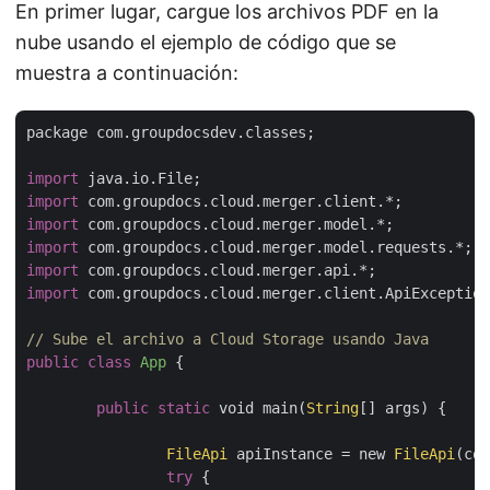
En primer lugar, cargue los archivos PDF en la
nube usando el ejemplo de código que se
muestra a continuación:
package com.groupdocsdev.classes;

import
import
import
import
import
import
 com.groupdocs.cloud.merger.client.ApiException
// Sube el archivo a Cloud Storage usando Java
public
class
App
{

public
static
 void main(
String
[] args) {

FileApi
 apiInstance = new 
FileApi
(con
try
 {
