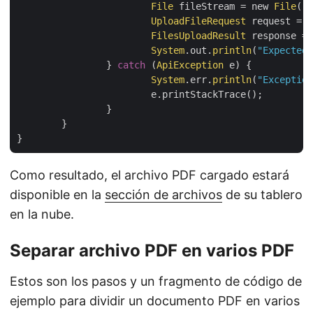
File
 fileStream = new 
File
(
"
UploadFileRequest
 request = n
FilesUploadResult
 response = 
System
.out.
println
(
"Expected 
		} 
catch
 (
ApiException
 e) {

System
.err.
println
(
"Exception
			e.printStackTrace();

		}

	}

Como resultado, el archivo PDF cargado estará
disponible en la
sección de archivos
de su tablero
en la nube.
Separar archivo PDF en varios PDF
Estos son los pasos y un fragmento de código de
ejemplo para dividir un documento PDF en varios