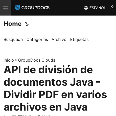
ESPAÑOL
T
o
Home
g
g
l
Búsqueda
Categorías
Archivo
Etiquetas
e
n
a
Inicio
»
GroupDocs.Clouds
API de división de
v
i
documentos Java -
g
a
Dividir PDF en varios
t
archivos en Java
i
o