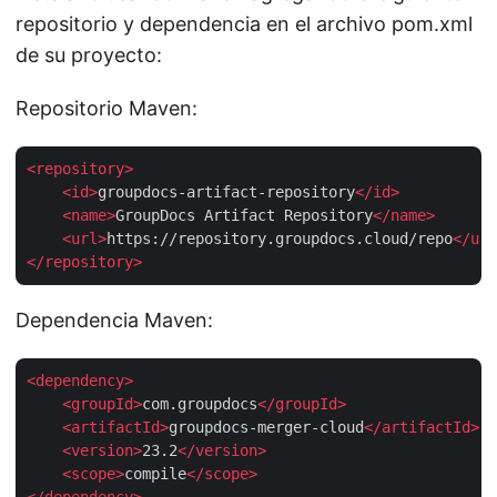
repositorio y dependencia en el archivo pom.xml
de su proyecto:
Repositorio Maven:
<
repository
>
<
id
>
groupdocs-artifact-repository
</
id
>
<
name
>
GroupDocs Artifact Repository
</
name
>
<
url
>
https://repository.groupdocs.cloud/repo
</
url
</
repository
>
Dependencia Maven:
<
dependency
>
<
groupId
>
com.groupdocs
</
groupId
>
<
artifactId
>
groupdocs-merger-cloud
</
artifactId
>
<
version
>
23.2
</
version
>
<
scope
>
compile
</
scope
>
</
dependency
>