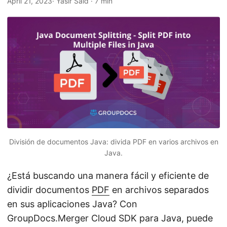
April 21, 2023
· Yasir Said · 7 min
n
División de documentos Java: divida PDF en varios archivos en
Java.
¿Está buscando una manera fácil y eficiente de
dividir documentos
PDF
en archivos separados
en sus aplicaciones Java? Con
GroupDocs.Merger Cloud SDK para Java, puede