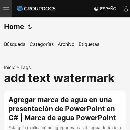
ESPAÑOL
T
o
Home
g
g
l
Búsqueda
Categorías
Archivo
Etiquetas
e
n
a
Inicio
»
Tags
add text watermark
v
i
g
Agregar marca de agua en una
a
t
presentación de PowerPoint en
i
C# | Marca de agua PowerPoint
o
Esta guía explica cómo agregar marcas de agua de texto a