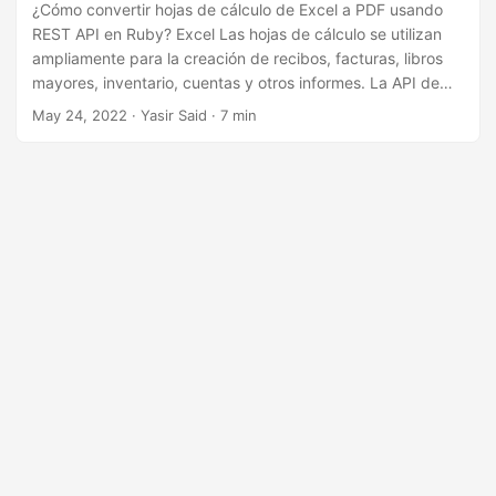
n
¿Cómo convertir hojas de cálculo de Excel a PDF usando
REST API en Ruby? Excel Las hojas de cálculo se utilizan
ampliamente para la creación de recibos, facturas, libros
mayores, inventario, cuentas y otros informes. La API de
conversión de XLS o XLSX a PDF permite compartir datos
May 24, 2022
· Yasir Said · 7 min
de Excel con otros en una forma portátil. Como
desarrollador de Ruby, puede convertir fácilmente sus
hojas de cálculo de Excel en documentos PDF mediante
programación en la nube.