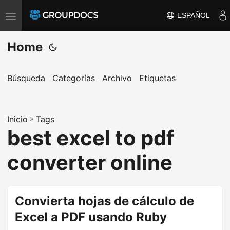
ESPAÑOL
T
o
Home
g
g
l
Búsqueda
Categorías
Archivo
Etiquetas
e
n
a
Inicio
»
Tags
best excel to pdf
v
i
converter online
g
a
t
Convierta hojas de cálculo de
i
Excel a PDF usando Ruby
o