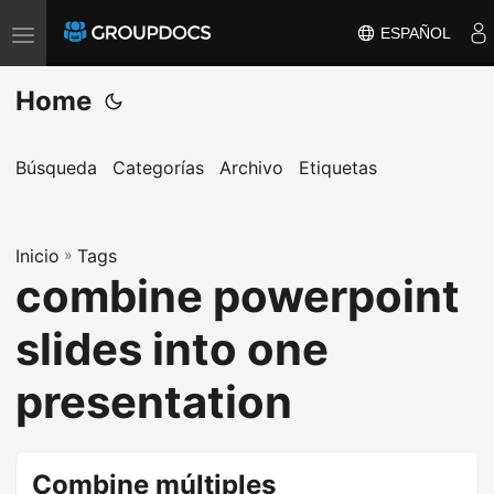
ESPAÑOL
T
o
Home
g
g
l
Búsqueda
Categorías
Archivo
Etiquetas
e
n
a
Inicio
»
Tags
combine powerpoint
v
i
slides into one
g
a
presentation
t
i
o
Combine múltiples