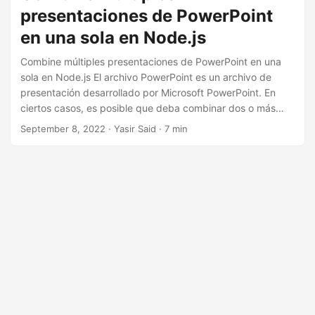
n
presentaciones de PowerPoint
en una sola en Node.js
Combine múltiples presentaciones de PowerPoint en una
sola en Node.js El archivo PowerPoint es un archivo de
presentación desarrollado por Microsoft PowerPoint. En
ciertos casos, es posible que deba combinar dos o más
presentaciones de PowerPoint. Por ejemplo, necesita
September 8, 2022
· Yasir Said · 7 min
fusionar diapositivas para crear presentaciones usando sus
presentaciones de diapositivas creadas previamente para
referenciar datos o cuando diferentes usuarios están
trabajando en el mismo tema. La combinación de
diapositivas de PowerPoint lo ayuda a mantener la
coherencia de su información y a hacer que sus
presentaciones de PowerPoint sean más eficientes.