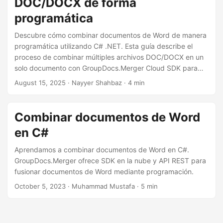
DOC/DOCX de forma
n
programática
Descubre cómo combinar documentos de Word de manera
programática utilizando C# .NET. Esta guía describe el
proceso de combinar múltiples archivos DOC/DOCX en un
solo documento con GroupDocs.Merger Cloud SDK para
.NET, lo que permite una gestión y automatización de
August 15, 2025
· Nayyer Shahbaz · 4 min
documentos sin problemas.
Combinar documentos de Word
en C#
Aprendamos a combinar documentos de Word en C#.
GroupDocs.Merger ofrece SDK en la nube y API REST para
fusionar documentos de Word mediante programación.
October 5, 2023
· Muhammad Mustafa · 5 min