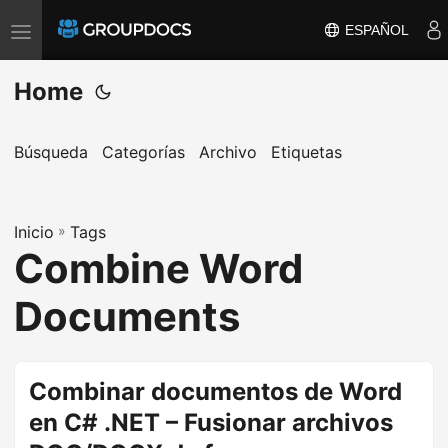
ESPAÑOL
T
o
Home
g
g
l
Búsqueda
Categorías
Archivo
Etiquetas
e
n
a
Inicio
»
Tags
Combine Word
v
i
Documents
g
a
t
Combinar documentos de Word
i
en C# .NET – Fusionar archivos
o