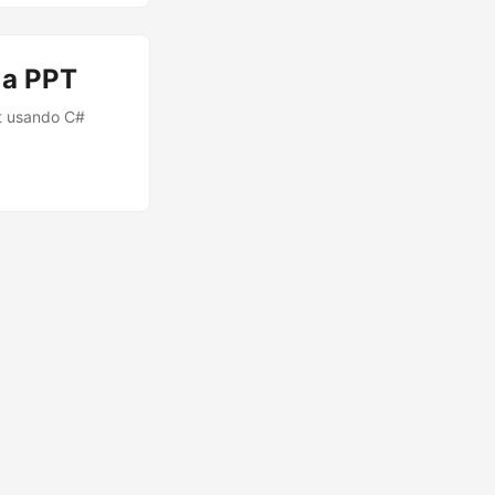
 a PPT
nt usando C#