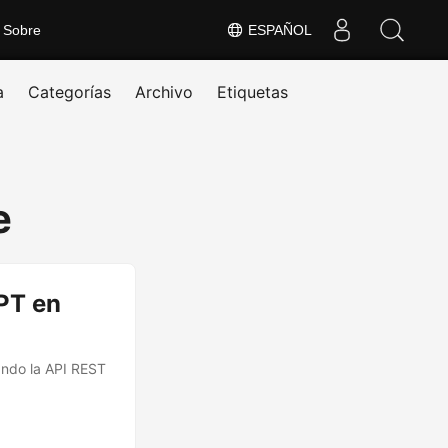
Sobre
ESPAÑOL
a
Categorías
Archivo
Etiquetas
e
PT en
zando la API REST