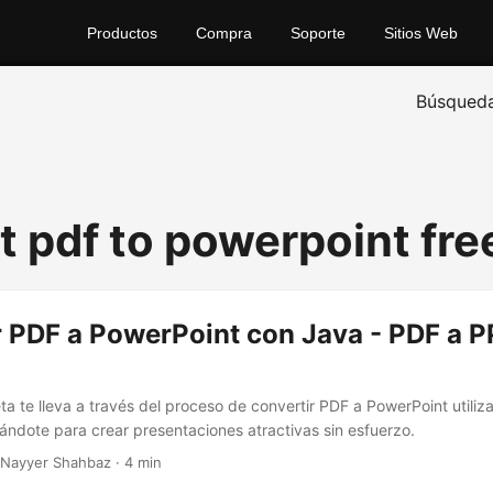
Productos
Compra
Soporte
Sitios Web
Búsqued
t pdf to powerpoint fre
r PDF a PowerPoint con Java - PDF a P
ta te lleva a través del proceso de convertir PDF a PowerPoint utili
ándote para crear presentaciones atractivas sin esfuerzo.
 Nayyer Shahbaz · 4 min