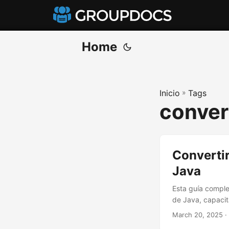
Home
Inicio
»
Tags
conver
Converti
Java
Esta guía comple
de Java, capacit
March 20, 2025
·