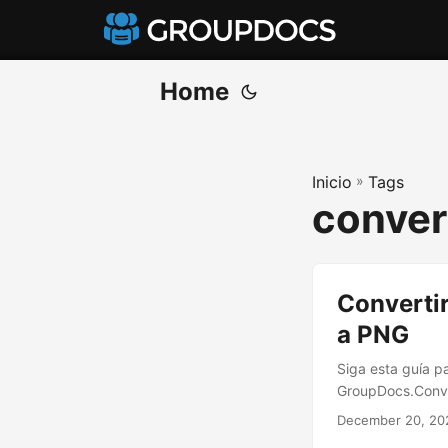
Home
Inicio
»
Tags
conver
Convertir
a PNG
Siga esta guía p
GroupDocs.Conve
December 20, 20