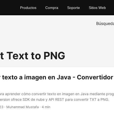
Productos
Compra
Soporte
Sitios Web
Búsqued
t Text to PNG
 texto a imagen en Java - Convertidor
ara aprender cómo convertir texto en imagen en Java mediante pro
rsion ofrece SDK de nube y API REST para convertir TXT a PNG.
23
· Muhammad Mustafa · 4 min