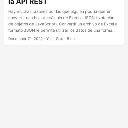
la API REST
n
Hay muchas razones por las que alguien podría querer
convertir una hoja de cálculo de Excel a JSON (Notación
de objetos de JavaScript). Convertir un archivo de Excel a
formato JSON le permite utilizar los datos de una forma
más potente y flexible. Por ejemplo, puede importar los
December 21, 2022
· Yasir Said · 8 min
datos a una base de datos o utilizarlos en una aplicación
web. Si es un desarrollador de Java, es posible que deba
convertir las hojas de cálculo de Excel al formato JSON
mediante programación.