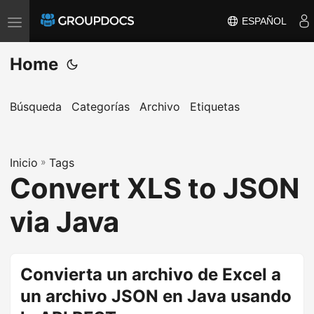
ESPAÑOL
T
o
Home
g
g
l
Búsqueda
Categorías
Archivo
Etiquetas
e
n
a
Inicio
»
Tags
Convert XLS to JSON
v
i
via Java
g
a
t
Convierta un archivo de Excel a
i
un archivo JSON en Java usando
o