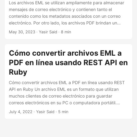
n
Los archivos EML se utilizan ampliamente para almacenar
mensajes de correo electrónico y contienen tanto el
contenido como los metadatos asociados con un correo
electrónico. Por otro lado, los archivos PDF brindan un
formato versátil que se puede ver, imprimir y compartir
May 30, 2023
· Yasir Said · 8 min
fácilmente en diferentes plataformas y dispositivos. La
conversión de archivos EML a PDF garantiza la
conservación del contenido del correo electrónico y, al
Cómo convertir archivos EML a
mismo tiempo, mejora la compatibilidad y la seguridad.
PDF en línea usando REST API en
Ruby
Cómo convertir archivos EML a PDF en línea usando REST
API en Ruby Un archivo EML es un formato que utilizan
muchos clientes de correo electrónico para guardar
correos electrónicos en su PC o computadora portátil.
Puede convertir archivos EML a PDF para asegurar,
July 4, 2022
· Yasir Said · 5 min
compartir y transformar correos electrónicos a formato PDF
para guardar EML como archivo PDF. En este artículo,
explicaré cómo convertir archivos EML a PDF en línea
usando REST API en Ruby.