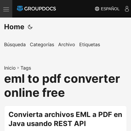
ESPAÑOL
T
o
Home
g
g
l
Búsqueda
Categorías
Archivo
Etiquetas
e
n
a
Inicio
»
Tags
eml to pdf converter
v
i
online free
g
a
t
Convierta archivos EML a PDF en
i
Java usando REST API
o