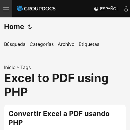
ESPAÑOL
T
o
Home
g
g
l
Búsqueda
Categorías
Archivo
Etiquetas
e
n
a
Inicio
»
Tags
Excel to PDF using
v
i
PHP
g
a
t
Convertir Excel a PDF usando
i
PHP
o