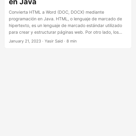
en Java
n
Convierta HTML a Word (DOC, DOCX) mediante
programación en Java. HTML, o lenguaje de marcado de
hipertexto, es un lenguaje de marcado estándar utilizado
para crear y estructurar páginas web. Por otro lado, los
documentos de Word se utilizan para crear y editar
January 21, 2023
· Yasir Said · 8 min
documentos basados en texto. Hay varias razones por las
que es posible que desee convertir HTML a Word, como
para editar, compartir o imprimir. Los documentos de Word
son más fáciles de editar, más adecuados para fines de
impresión, más estables y conservan información
importante que los documentos HTML.