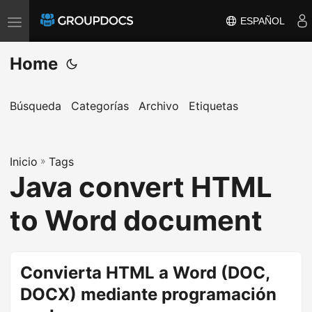
ESPAÑOL
T
o
Home
g
g
l
Búsqueda
Categorías
Archivo
Etiquetas
e
n
a
Inicio
»
Tags
Java convert HTML
v
i
to Word document
g
a
t
Convierta HTML a Word (DOC,
i
DOCX) mediante programación
o