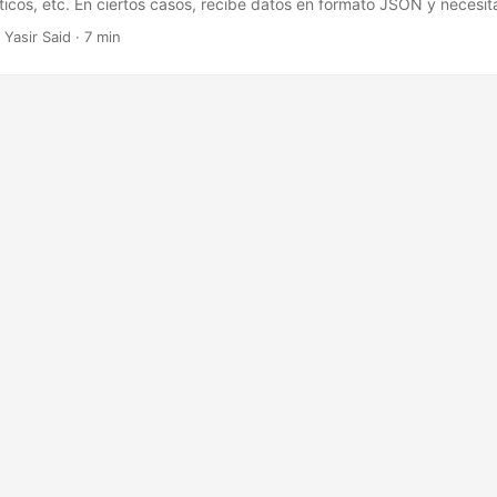
icos, etc. En ciertos casos, recibe datos en formato JSON y necesit
 de Excel mediante programación. Para tales casos, este artículo cu
 Yasir Said · 7 min
 a JSON y JSON a Excel en Node.