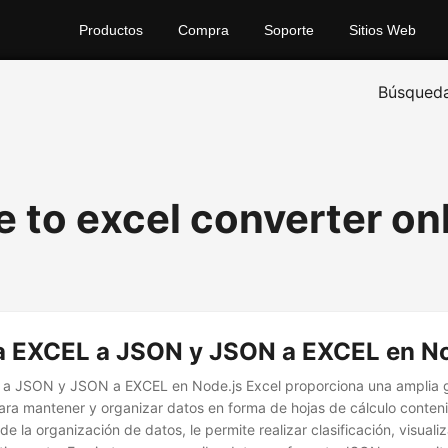
Productos
Compra
Soporte
Sitios Web
Búsqued
le to excel converter on
a EXCEL a JSON y JSON a EXCEL en No
 a JSON y JSON a EXCEL en Node.js Excel proporciona una amplia
para mantener y organizar datos en forma de hojas de cálculo conteni
e la organización de datos, le permite realizar clasificación, visuali