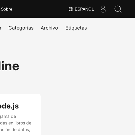
Sobre
ESPAÑOL
a
Categorías
Archivo
Etiquetas
line
de.js
 gama de
das en libros de
zación de datos,