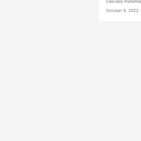
cálculos matemát
hojas de cálculo
October 6, 2022
·
convertir Excel