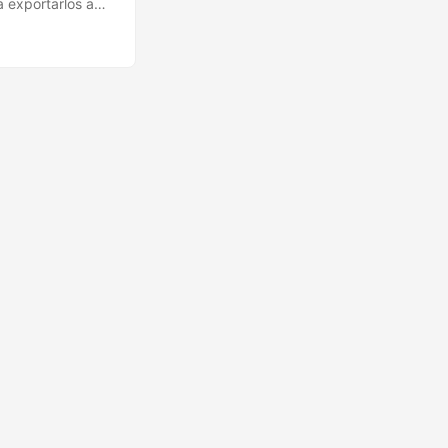
a exportarlos a
bre cómo