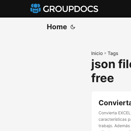
Home
Inicio
»
Tags
json fi
free
Conviert
Convierta EXCEL
características 
trabajo. Además d