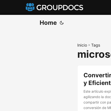
Home
Inicio
»
Tags
microso
Convertir
y Eficien
Este artículo ex
agilizando la do
compartir con pa
conversión de MP