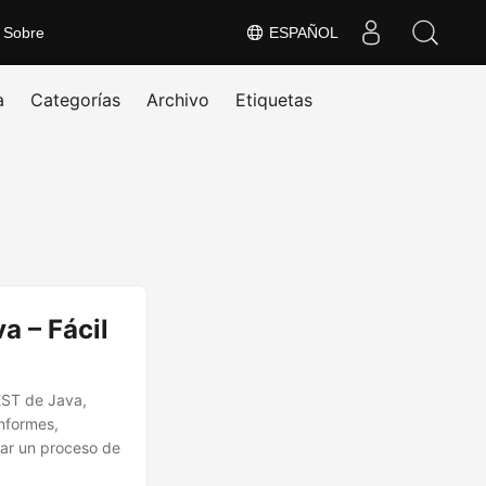
Sobre
ESPAÑOL
a
Categorías
Archivo
Etiquetas
a – Fácil
EST de Java,
informes,
rar un proceso de