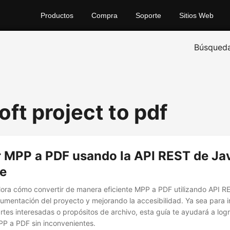
Productos
Compra
Soporte
Sitios Web
Búsqued
ft project to pdf
 MPP a PDF usando la API REST de Jav
te
plora cómo convertir de manera eficiente MPP a PDF utilizando API R
cumentación del proyecto y mejorando la accesibilidad. Ya sea para 
rtes interesadas o propósitos de archivo, esta guía te ayudará a log
P a PDF sin inconvenientes.