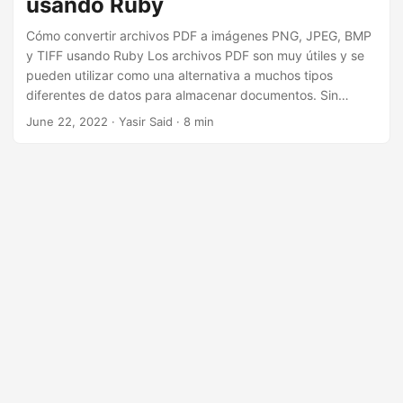
usando Ruby
n
Cómo convertir archivos PDF a imágenes PNG, JPEG, BMP
y TIFF usando Ruby Los archivos PDF son muy útiles y se
pueden utilizar como una alternativa a muchos tipos
diferentes de datos para almacenar documentos. Sin
embargo, en ciertos casos, debe convertir archivos PDF a
June 22, 2022
· Yasir Said · 8 min
otros formatos de archivo. Para tales casos, este artículo
cubre cómo convertir archivos PDF a formatos de imagen
populares. En particular, aprenderá cómo convertir
archivos PDF a imágenes PNG, JPEG, BMP y TIFF usando
Ruby.