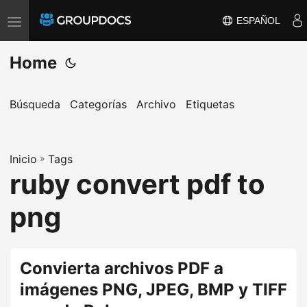
ESPAÑOL
T
o
Home
g
g
l
Búsqueda
Categorías
Archivo
Etiquetas
e
n
a
Inicio
»
Tags
ruby convert pdf to
v
i
png
g
a
t
Convierta archivos PDF a
i
imágenes PNG, JPEG, BMP y TIFF
o