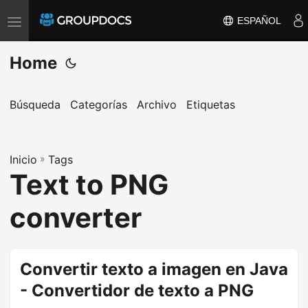
ESPAÑOL
T
o
Home
g
g
l
Búsqueda
Categorías
Archivo
Etiquetas
e
n
a
Inicio
»
Tags
Text to PNG
v
i
converter
g
a
t
Convertir texto a imagen en Java
i
- Convertidor de texto a PNG
o