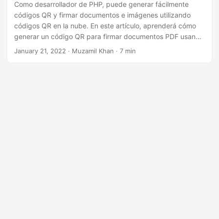
n
Como desarrollador de PHP, puede generar fácilmente
códigos QR y firmar documentos e imágenes utilizando
códigos QR en la nube. En este artículo, aprenderá cómo
generar un código QR para firmar documentos PDF usando
REST API en PHP.
January 21, 2022
· Muzamil Khan · 7 min