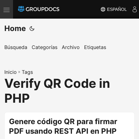
ESPAÑOL
T
o
Home
g
g
l
Búsqueda
Categorías
Archivo
Etiquetas
e
n
a
Inicio
»
Tags
Verify QR Code in
v
i
PHP
g
a
t
Genere código QR para firmar
i
PDF usando REST API en PHP
o