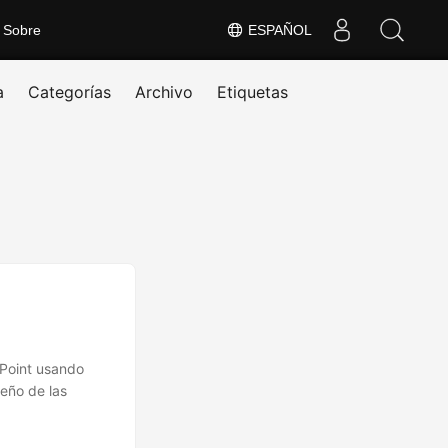
Sobre
ESPAÑOL
a
Categorías
Archivo
Etiquetas
rPoint usando
eño de las