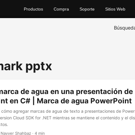
Productos
Compra
Soporte
Sitios Web
Búsqued
ark pptx
marca de agua en una presentación de
nt en C# | Marca de agua PowerPoint
ca cómo agregar marcas de agua de texto a presentaciones de Powe
sion Cloud SDK for .NET mientras se mantiene el contenido y el dis
ctos.
 Nayyer Shahbaz · 4 min