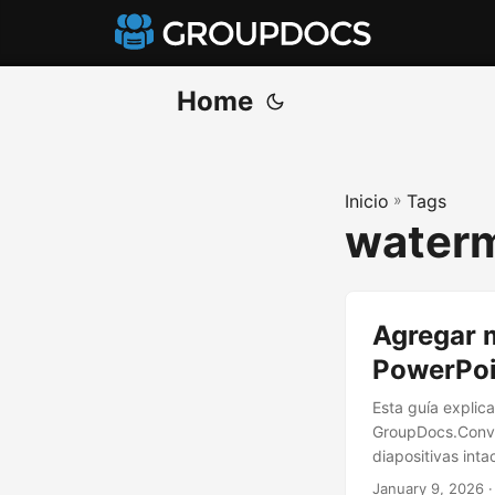
Home
Inicio
»
Tags
waterm
Agregar 
PowerPoi
Esta guía expli
GroupDocs.Conver
diapositivas inta
January 9, 2026
·