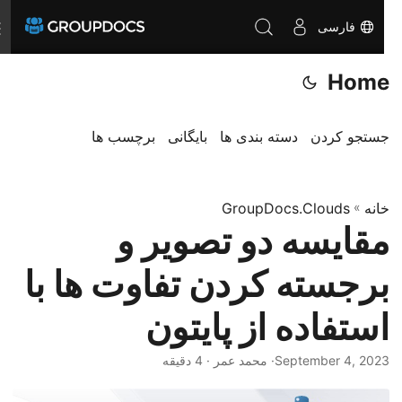
فارسی
T
o
Home
g
g
l
جستجو کردن
دسته بندی ها
بایگانی
برچسب ها
e
n
a
خانه
»
GroupDocs.Clouds
مقایسه دو تصویر و
v
i
برجسته کردن تفاوت ها با
g
a
استفاده از پایتون
t
i
September 4, 2023
· محمد عمر · 4 دقیقه
o