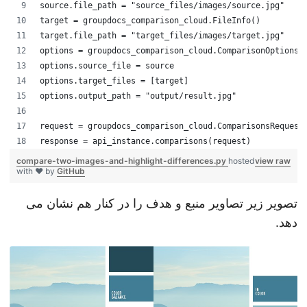
source.file_path = "source_files/images/source.jpg"
target = groupdocs_comparison_cloud.FileInfo()
target.file_path = "target_files/images/target.jpg"
options = groupdocs_comparison_cloud.ComparisonOptions
options.source_file = source
options.target_files = [target]
options.output_path = "output/result.jpg"
request = groupdocs_comparison_cloud.ComparisonsReques
response = api_instance.comparisons(request)
compare-two-images-and-highlight-differences.py
hosted
view raw
with ❤ by
GitHub
تصویر زیر تصاویر منبع و هدف را در کنار هم نشان می
دهد.