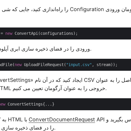
«tApi
 = 
new
فایل CSV ورودی را در فضای ذخیره سازی ابری آپلود کنید.
adFile(
new
 UploadFileRequest(
"input.csv"
«html» و نام HTML خروجی را به عنوان آرگومان تعیین می کنیم.
new
API تماس بگیرید و HTML حاصل
ConvertDocumentRequest
برای تبدیل CSV به HTML با
را در فضای ذخیره سازی ابری ذخیره کنید.