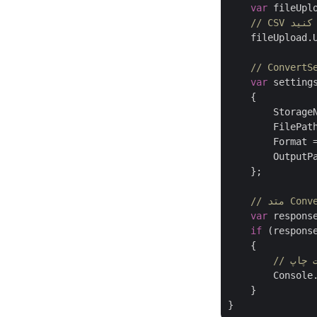
var
 fileUpl
 کنید
    fileUpload.
var
 setting
    {

        Storage
        FilePat
        Format 
        OutputP
    };

var
 respons
if
 (respons
    {

ت چاپ
        Console
    }
