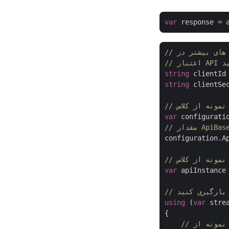
var
 response = 
string
 clientId
string
 clientSe
var
 configurati
configuration.A
var
 apiInstance
using
 (
var
 stre
{
