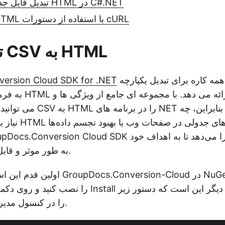
تبدیل فایل جدا شده با کاما به HTML در C#.NET
تبدیل CSV به HTML با استفاده از دستورات cURL
SDK تبدیل CSV به HTML
یک راه حل قوی و همه کاره برای تبدیل یکپارچه
ersion Cloud SDK for .NET
می توانید بدون زحمت تبدیل CSV 
نیاز به تولید گزارش
به طور موثر و قابل اعتماد دست یابید.
اولین قدم این است که با جستجوی loud
را در کنسول مدیریت بسته اجرا کنید.