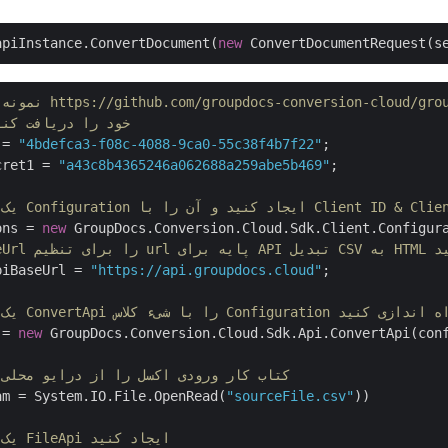
apiInstance.ConvertDocument(
new
https://github.com/groupdocs-conversion-cloud/groupdocs-conversi
// اعتبار API خود را دریافت کنید 
 = 
"4bdefca3-f08c-4088-9ca0-55c38f4b7f22"
cret1 = 
"a43c8b4365246a062688a259abe5b469"
;

ons = 
new
piBaseUrl = 
"https://api.groupdocs.cloud"
;

 = 
new
 GroupDocs.Conversion.Cloud.Sdk.Api.ConvertApi(conf
// کتاب کار ورودی اکسل را از درایو محلی بارگیری کنید             
am = System.IO.File.OpenRead(
"sourceFile.csv"
))

// یک نمونه از FileApi ایجاد کنید