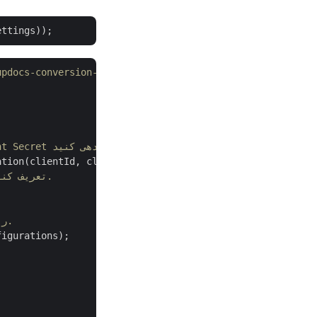
// نمونه های بیشتر در on-cloud-dotnet
// یک نمونه از کلاس Configuration ایجاد کنید و آن را با Client ID & Client Secret مقداردهی کنید. 
// مقدار ApiBaseUrl را برای تنظیم url پایه برای API تبدیل CSV به HTML تعریف کنید.
// یک نمونه از کلاس ConvertApi را با شیء کلاس Configuration راه اندازی کنید.
igurations);
