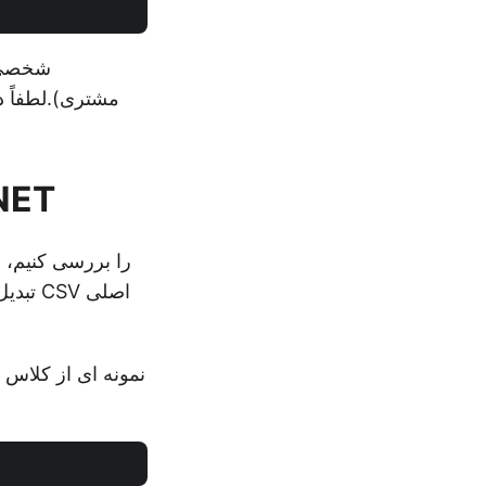
مشتری).لطفاً د
تبدیل فایل جدا شده
تبدیل
نمونه ای از کلاس «