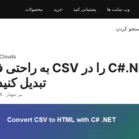
وب سایت ها
پشتیبانی کنید
خرید
محصولات
تجو کردن
Clouds
به راحتی فایل های SV
HTML تبدیل کنید
· نیر شهباز · 6 دقیقه