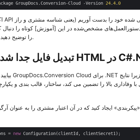
ackage GroupDocs.Conversion-Cloud -Version 
24
.
4
.
0
اکنون
ستورالعمل‌های مشخص‌شده در این [آموزش] کوتاه را دنبال کن
دریافت اعتبار API را توضیح دهید.
 با کاما به HTML در C#.NET
بیایید جزئیات استفا
 با وفاداری بالا را تضمین می کند، ساختار، قالب بندی و یکپارچگی داد
پیکربندی» ایجاد کنید که در آن اعتبار مشتری را به عنوان آر
ons = 
new