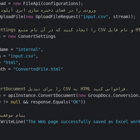
oad = 
new
 FileApi(configurations);

// CSV ورودی را در فضای ذخیره سازی ابری آپلود
UploadFile(
new
 UploadFileRequest(
"input.csv"
, stream));

s = 
new
 ConvertSettings

Name = 
"internal"
,

h = 
"input.csv"
,

= 
"html"
,

ath = 
"ConvertedFile.html"
// متد ConvertDocument را برای تبدیل CSV به HTML فراخوانی کنید.
e = apiInstance.ConvertDocument(
new
 GroupDocs.Conversion.
e != 
null
 && response.Equals(
"OK"
))

// پیام موفقی
.WriteLine(
"The Web page successfully saved as Excel wor