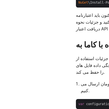
NuGet
\Install-P
 باید اعتبارنامه API شخصی شده خود را بدست آوریم (یعنی شناسه مشتری و راز
ید و جزئیات نحوه
ده از GroupDocs.Conversion Cloud برای .NET را بررسی کنیم، زیرا نتایج
ه فایل های CSV اصلی
را حفظ می کند.
گومان ارسال می
کنیم.
var
 configurati