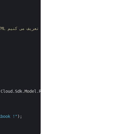
// ConvertSettings را ایجاد کنید که در آن نام منبع CSV و نام فایل HTML حاصل را تعریف می کنیم.
Cloud.Sdk.Model.Requests.ConvertDocumentRequest(settings
kbook !"
);
