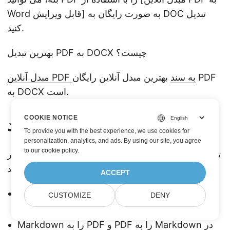
Word قابل ویرایش] به صورت رایگان به DOC تبدیل
کنید.
بهترین تبدیل PDF به DOCX چیست؟
مبدل آنلاین PDF به سند
بهترین مبدل آنلاین رایگان PDF
به DOCX است.
COOKIE NOTICE
همچنین ببینید
To provide you with the best experience, we use cookies for
personalization, analytics, and ads. By using our site, you agree
to
our cookie policy
.
توصیه می کنیم برای کسب اطلاعات بیشتر به مقالات زیر
مراجعه کنید:
ACCEPT
تبدیل Word به Markdown و Markdown به Word
CUSTOMIZE
DENY
در پایتون
Markdown را به PDF و PDF را به Markdown در