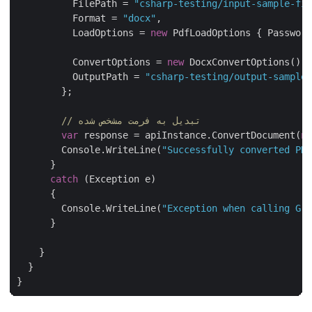
          FilePath = 
"csharp-testing/input-sample-fil
          Format = 
"docx"
,

          LoadOptions = 
new
 PdfLoadOptions { Password
          ConvertOptions = 
new
 DocxConvertOptions() {
          OutputPath = 
"csharp-testing/output-sample-
        };

// تبدیل به فرمت مشخص شده
var
 response = apiInstance.ConvertDocument(
ne
        Console.WriteLine(
"Successfully converted PDF
      }

catch
 (Exception e)

      {

        Console.WriteLine(
"Exception when calling Gro
      }

    }

  }
