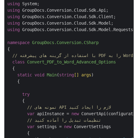
using
using
using
using
using
 GroupDocs.Conversion.Cloud.Sdk.Model.Requests;

namespace
GroupDocs.Conversion.CSharp
{

class
Convert_PDF_to_Word_Advanced_Options
  {

static
void
Main
(
string
[] args
)
    {

try
      {

// نمونه های API لازم را ایجاد کنید
var
 apiInstance = 
new
 ConvertApi(configuratio
// تنظیمات تبدیل را آماده کنید
var
 settings = 
new
 ConvertSettings

        {
