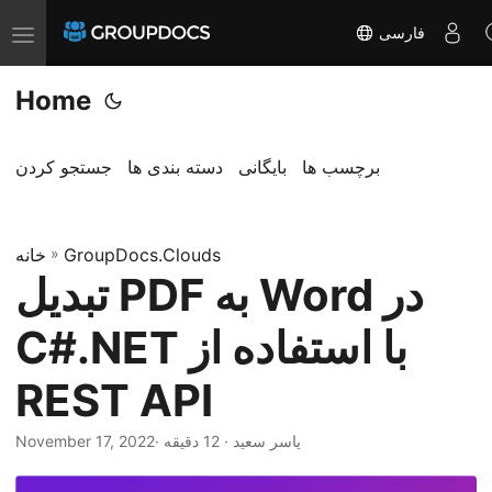
فارسی
T
o
Home
g
g
l
برچسب ها
بایگانی
دسته بندی ها
جستجو کردن
e
n
a
GroupDocs.Clouds
»
خانه
تبدیل PDF به Word در
v
i
C#.NET با استفاده از
g
a
REST API
t
i
· یاسر سعید · 12 دقیقه
November 17, 2022
o