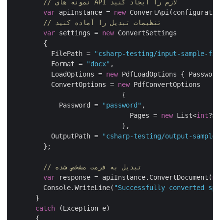
// نمونه های API لازم را ایجاد کنید
var
 apiInstance = 
new
 ConvertApi(configuratio
// تنظیمات تبدیل را آماده کنید
var
 settings = 
new
 ConvertSettings

        {

          FilePath = 
"csharp-testing/input-sample-fil
          Format = 
"docx"
,

          LoadOptions = 
new
 PdfLoadOptions { Password
          ConvertOptions = 
new
 PdfConvertOptions

			    {  

            Password = 
"password"
,

			      Pages = 
new
 List<
int
?> 
			    },

          OutputPath = 
"csharp-testing/output-sample-
        };

// تبدیل به فرمت مشخص شده
var
 response = apiInstance.ConvertDocument(
ne
        Console.WriteLine(
"Successfully converted spe
      }

catch
 (Exception e)

      {
