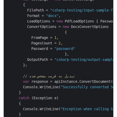
        {

          FilePath = 
"csharp-testing/input-sample-fil
          Format = 
"docx"
,

          LoadOptions = 
new
 PdfLoadOptions { Password
          ConvertOptions = 
new
 DocxConvertOptions

			    {

            FromPage = 
1
,

            PagesCount = 
2
,

            Password = 
"password"
			    },

          OutputPath = 
"csharp-testing/output-sample-
        };

// تبدیل به فرمت مشخص شده
var
 response = apiInstance.ConvertDocument(
ne
        Console.WriteLine(
"Successfully converted Sel
      }

catch
 (Exception e)

      {

        Console.WriteLine(
"Exception when calling Gro
      }
