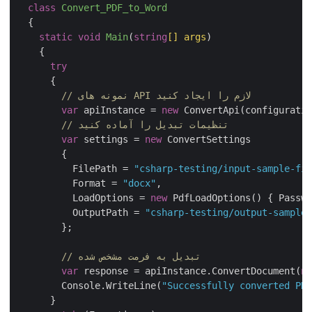
class
Convert_PDF_to_Word
  {

static
void
Main
(
string
[] args
)
    {

try
      {

// نمونه های API لازم را ایجاد کنید
var
 apiInstance = 
new
 ConvertApi(configuratio
// تنظیمات تبدیل را آماده کنید
var
 settings = 
new
 ConvertSettings

        {

          FilePath = 
"csharp-testing/input-sample-fil
          Format = 
"docx"
,

          LoadOptions = 
new
 PdfLoadOptions() { Passwo
          OutputPath = 
"csharp-testing/output-sample-
        };

// تبدیل به فرمت مشخص شده
var
 response = apiInstance.ConvertDocument(
ne
        Console.WriteLine(
"Successfully converted PDF
      }
