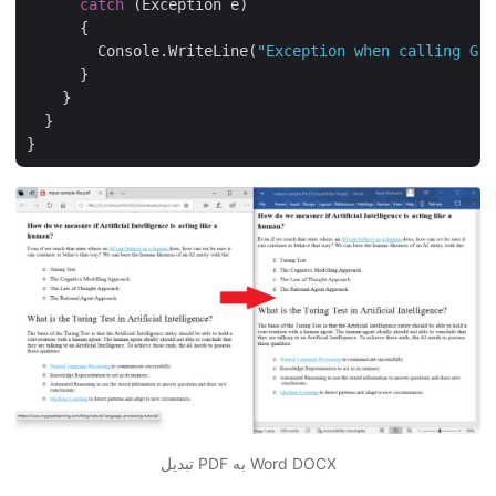
catch
 (Exception e)

      {

        Console.WriteLine(
"Exception when calling Gro
      }

    }

  }

تبدیل PDF به Word DOCX