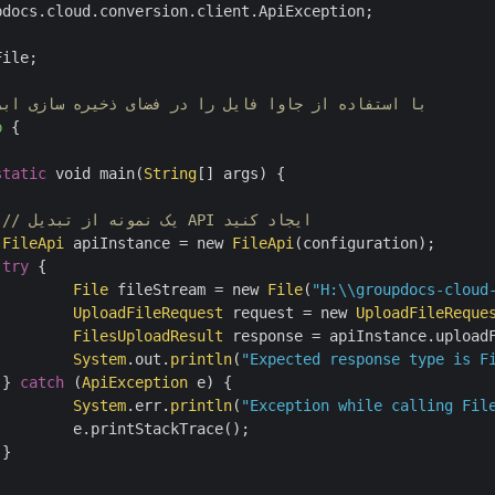
pdocs.cloud.conversion.client.ApiException;

ile;

// با استفاده از جاوا فایل را در فضای ذخیره سازی اب
p
{

static
 void main(
String
[] args) {

یل API ایجاد کنید					
FileApi
 apiInstance = new 
FileApi
(configuration);

try
 {

File
 fileStream = new 
File
(
"H:\\groupdocs-cloud
UploadFileRequest
 request = new 
UploadFileReque
FilesUploadResult
 response = apiInstance.uploadF
System
.out.
println
(
"Expected response type is F
		} 
catch
 (
ApiException
 e) {

System
.err.
println
(
"Exception while calling Fil
Trace();


