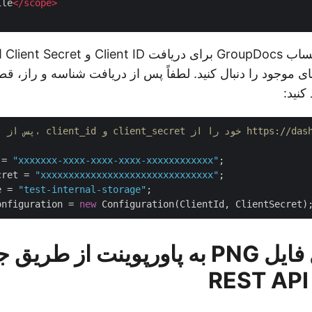
ile
</
scope
>
Cl و Client Secret از
ی موجود را دنبال کنید. لطفاً پس از دریافت شناسه و راز، قط
کنید:
 = 
"xxxxxxx-xxxx-xxxx-xxxx-xxxxxxxxxxxx"
cret = 
"xxxxxxxxxxxxxxxxxxxxxxxxxxxxxxx"
e = 
"test-internal-storage"
;

onfiguration = 
new
نحوه تبدیل فایل PNG به پاورپوینت از طریق