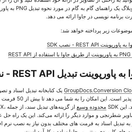
تر کنید. این پست وبلاگ یک راهنمای گام به گام د
وضوعات زیر پرداخته خواهد شد:
پوینت REST API - نصب SDK
RE
ورپوینت تبدیل REST API - نصب SDK
GroupDocs.Conversion Clo
یک کتابخانه تبدیل اسناد و تصوی
قدرتمند و انعطاف پذیر است. ا
این SDK
محدوده وسیع
از گزی
XLSX،، تصاویر شطرنجی و موارد دیگر را ارائه می‌کند. این یک راه حل
ه تبدیل اسناد به فرمت های مختلف بدون نیاز به نصب نرم اف