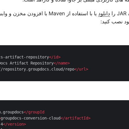
دانلود
یا با استفاده از Maven با افزودن م
cs-artifact-repository
</
id
>
Docs Artifact Repository
</
name
>
//repository.groupdocs.cloud/repo
</
url
>
m.groupdocs
</
groupId
>
groupdocs-conversion-cloud
</
artifactId
>
.4
</
version
>