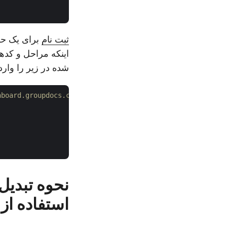
ثبت نام
برای یک حساب GroupDocs برای دریافت ient ID
اینکه مراحل و کدها
شده در زیر را وارد 
# پس از ثبت نام رایگان، client_id و client_secret خود را از https://dashboard.groupdocs.cloud دریافت کنید.
استفاده از REST API