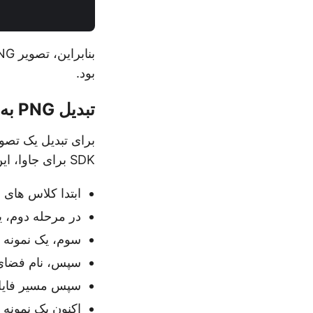
بنابراین، تصویر PNG آپلود شده در
بود.
تبدیل PNG به پاورپوینت در جاوا
SDK برای جاوا، این مراحل ساده را دنبال کنید:
ابتدا کلاس های م
در مرحله دوم، 
سوم، یک نمونه 
سپس، نام فضای ذ
سپس مسیر فایل PNG ورودی و فرمت فایل خروجی را روی “pptx” قر
اکنون یک نمونه از کلاس vertOptions