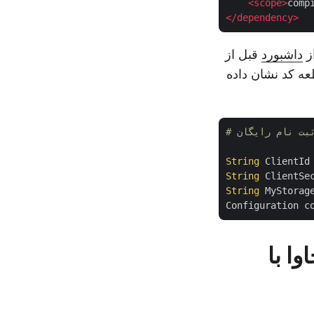
<
scope
>
comp
</
dependency
>
داشبورد
قبل از
عه کد نشان داده
String
 ClientId
String
 ClientSe
String
 MyStorag
Configuration c
 جاوا با