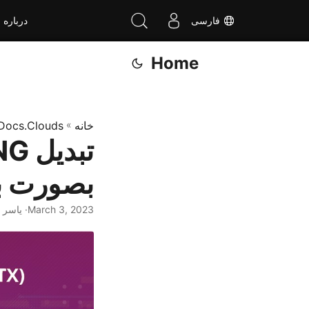
فارسی
درباره
Home
خانه
»
Docs.Clouds
بصورت بر
March 3, 2023
· یاسر سعید