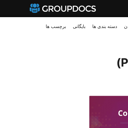
ن
دسته بندی ها
بایگانی
برچسب ها
تبدیل PNG به پاورپوینت (PPT/PPTX)