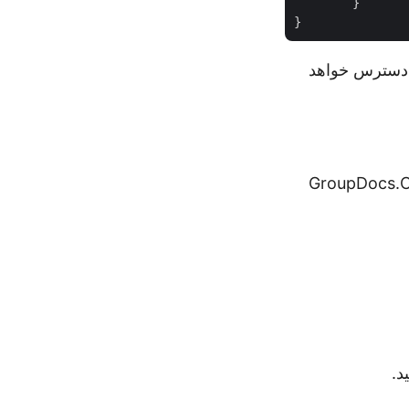
	}

 دسترس خواهد
تفاده از GroupDocs.Conversion Cloud