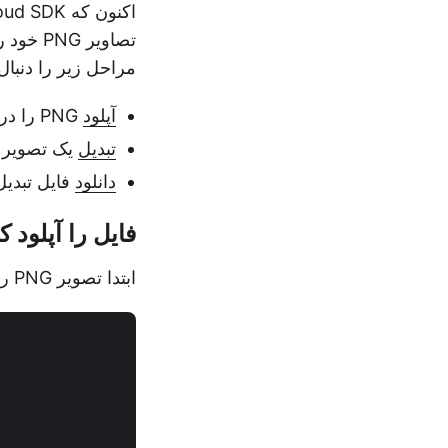
تصاویر 
مراحل زیر را دنبال 
آپلود
PNG را در Cloud
تبدیل
یک تصویر PNG به پاورپوینت در جاو
دانلود
فایل تبدی
فایل را آپلود کن
ابتدا تصویر PNG را با استفاده از قطعه کد زیر در فضای ذخیره سازی ابری آپلود کنید: