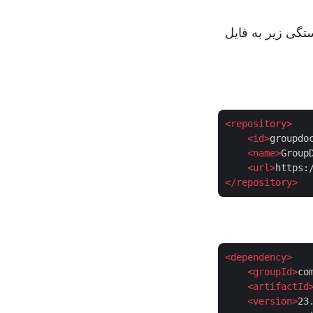
خزن و وابستگی زیر به فایل
<
repository
>
<
id
>
groupdo
<
name
>
Group
<
url
>
https:
</
repository
>
<
dependency
>
<
groupId
>
co
    <
artifactId
<
version
>
23