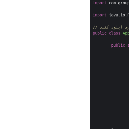
import
 com.grou
import
 java.io.F
ری آپلود کنید
public
class
Ap
public
			e.printStack
		}