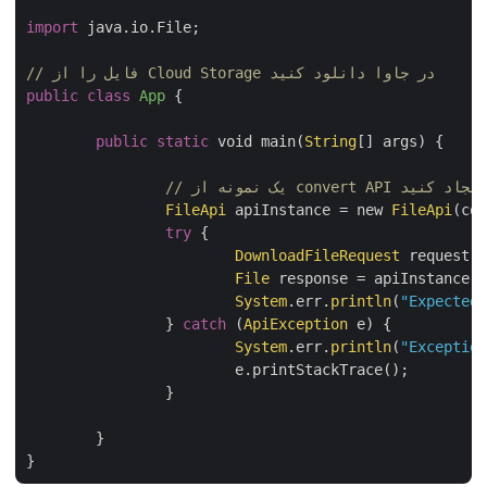
import
 java.io.File;

// فایل را از Cloud Storage در جاوا دانلود کنید
public
class
App
{

public
static
 void main(
String
[] args) {

FileApi
 apiInstance = new 
FileApi
(c
try
 {

DownloadFileRequest
 request
File
 response = apiInstance.
System
.err.
println
(
"Expecte
		} 
catch
 (
ApiException
 e) {

System
.err.
println
(
"Excepti
			e.printStackTrace();

		}

	}
