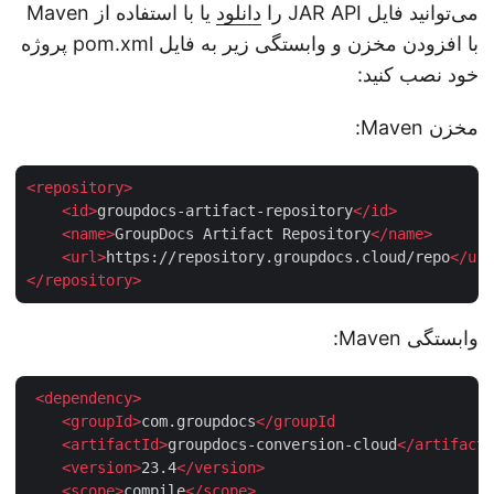
می‌توانید فایل JAR API را
دانلود
یا با استفاده از Maven
با افزودن مخزن و وابستگی زیر به فایل pom.xml پروژه
خود نصب کنید:
مخزن Maven:
<
repository
>
<
id
>
groupdocs-artifact-repository
</
id
>
<
name
>
GroupDocs Artifact Repository
</
name
>
<
url
>
https://repository.groupdocs.cloud/repo
</
u
</
repository
>
وابستگی Maven:
<
dependency
>
<
groupId
>
com.groupdocs
</
groupId
    <
artifactId
>
groupdocs-conversion-cloud
</
artifac
<
version
>
23.4
</
version
>
<
scope
>
compile
</
scope
>