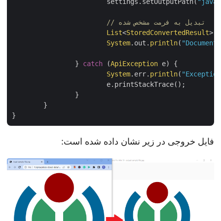
			settings.setOutputPath(
"jav
// تبدیل به فرمت مشخص شده
List
<
StoredConvertedResult
>
System
.out.
println
(
"Documen
		} 
catch
 (
ApiException
 e) {

System
.err.
println
(
"Excepti
			e.printStackTrace();

		}

	}

فایل خروجی در زیر نشان داده شده است: