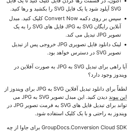
اکنون، در قسمت رها کردن فایل کلیک کنید تا یک فایل
SVG آپلود شود یا یک فایل SVG را بکشید و رها کنید.
سپس بر روی دکمه Convert Now کلیک کنید. مبدل
آنلاین رایگان SVG به JPG فایل های SVG را به یک
تصویر JPG تبدیل می کند.
لینک دانلود فایل تصویری JPG خروجی پس از تبدیل
تصویر SVG در دسترس خواهد بود.
آیا راهی برای تبدیل SVG به JPG به صورت آفلاین در
ویندوز وجود دارد؟
لطفاً برای دانلود تبدیل آفلاین SVG به JPG برای ویندوز از
این پیوند
دیدن کنید. این مبدل تصویر SVG به JPG می
تواند برای تبدیل فایل های SVG به فرمت تصویر JPG در
ویندوز به راحتی و با یک کلیک استفاده شود.
GroupDocs.Conversion Cloud SDK برای جاوا از چه