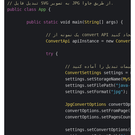
// تبدیل فایل SVG به تصویر JPG از طریق جاوا.
public
class
App
{

public
static
 void main(
String
[] args) {

 نمونه از convert API ایجاد کنید
ConvertApi
 apiInstance = new 
Conver
try
 {

تنظیمات تبدیل را آماده کنید
ConvertSettings
 settings = 
			settings.setStorageName(
MyS
			settings.setFilePath(
"java-
			settings.setFormat(
"jpg"
);

JpgConvertOptions
 convertOp
		        convertOptions.setFromPage(
		        convertOptions.setPagesCoun
                        settings.setConvertOptions(c