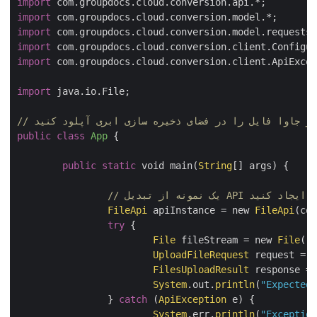
import
import
import
import
import
 com.groupdocs.cloud.conversion.client.ApiExce
import
 java.io.File;

 از جاوا فایل را در فضای ذخیره سازی ابری آپلود کنید
public
class
App
{

public
static
 void main(
String
[] args) {

FileApi
 apiInstance = new 
FileApi
(c
try
 {

File
 fileStream = new 
File
(
UploadFileRequest
 request =
FilesUploadResult
 response 
System
.out.
println
(
"Expecte
		} 
catch
 (
ApiException
 e) {

System
.err.
println
(
"Excepti