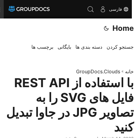
فارسی
T
o
Home
g
g
l
جستجو کردن
دسته بندی ها
بایگانی
برچسب ها
e
n
a
خانه
»
GroupDocs.Clouds
با استفاده از REST API
v
i
فایل های SVG را به
g
a
تصاویر JPG در جاوا تبدیل
t
کنید
i
o