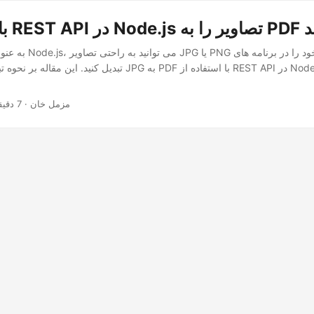
دیل کنید
به عنوان یک توسعه دهنده js
· مزمل خان · 7 دقیقه