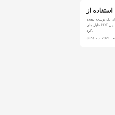
Node.، می توانید به راحتی تصاویر JPG یا PNG خود را در برنامه های Node.js خود به
فایل های PDF تبدیل کنید. این مقاله بر نحوه تبدیل JPG به PDF با استفاده از REST API در Node.js تمرکز خواهد
کرد.
June 23, 2021